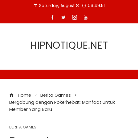
Skip
Saturday, August 8
06:49:51
to
content
HIPNOTIQUE.NET
Home
Berita Games
Bergabung dengan Pokerhebat: Manfaat untuk
Member Yang Baru
BERITA GAMES