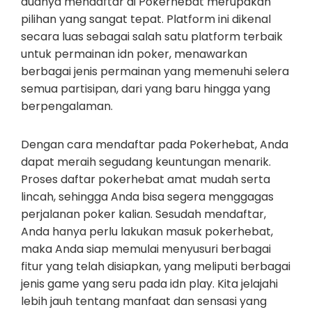
duanya mendaftar di Pokerhebat merupakan
pilihan yang sangat tepat. Platform ini dikenal
secara luas sebagai salah satu platform terbaik
untuk permainan idn poker, menawarkan
berbagai jenis permainan yang memenuhi selera
semua partisipan, dari yang baru hingga yang
berpengalaman.
Dengan cara mendaftar pada Pokerhebat, Anda
dapat meraih segudang keuntungan menarik.
Proses daftar pokerhebat amat mudah serta
lincah, sehingga Anda bisa segera menggagas
perjalanan poker kalian. Sesudah mendaftar,
Anda hanya perlu lakukan masuk pokerhebat,
maka Anda siap memulai menyusuri berbagai
fitur yang telah disiapkan, yang meliputi berbagai
jenis game yang seru pada idn play. Kita jelajahi
lebih jauh tentang manfaat dan sensasi yang