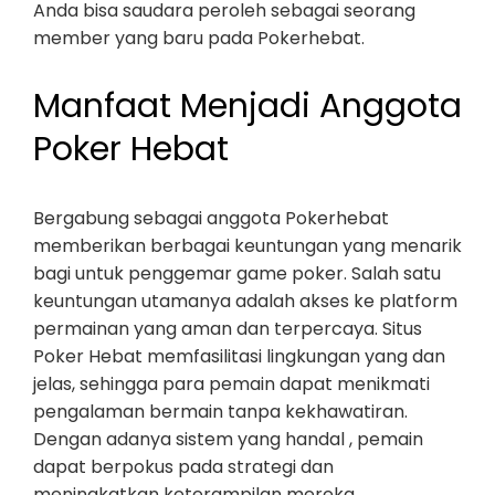
Anda bisa saudara peroleh sebagai seorang
member yang baru pada Pokerhebat.
Manfaat Menjadi Anggota
Poker Hebat
Bergabung sebagai anggota Pokerhebat
memberikan berbagai keuntungan yang menarik
bagi untuk penggemar game poker. Salah satu
keuntungan utamanya adalah akses ke platform
permainan yang aman dan terpercaya. Situs
Poker Hebat memfasilitasi lingkungan yang dan
jelas, sehingga para pemain dapat menikmati
pengalaman bermain tanpa kekhawatiran.
Dengan adanya sistem yang handal , pemain
dapat berpokus pada strategi dan
meningkatkan keterampilan mereka.