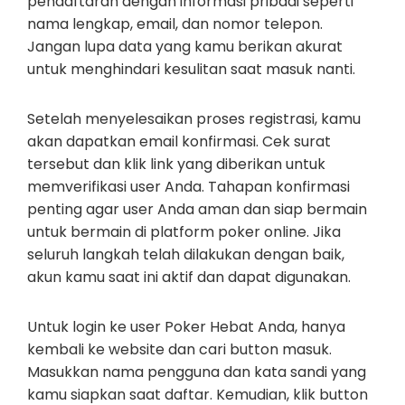
pendaftaran dengan informasi pribadi seperti
nama lengkap, email, dan nomor telepon.
Jangan lupa data yang kamu berikan akurat
untuk menghindari kesulitan saat masuk nanti.
Setelah menyelesaikan proses registrasi, kamu
akan dapatkan email konfirmasi. Cek surat
tersebut dan klik link yang diberikan untuk
memverifikasi user Anda. Tahapan konfirmasi
penting agar user Anda aman dan siap bermain
untuk bermain di platform poker online. Jika
seluruh langkah telah dilakukan dengan baik,
akun kamu saat ini aktif dan dapat digunakan.
Untuk login ke user Poker Hebat Anda, hanya
kembali ke website dan cari button masuk.
Masukkan nama pengguna dan kata sandi yang
kamu siapkan saat daftar. Kemudian, klik button