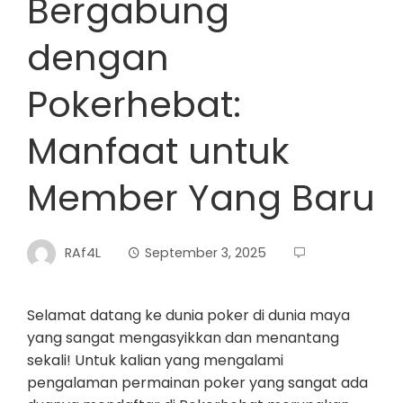
Bergabung
dengan
Pokerhebat:
Manfaat untuk
Member Yang Baru
RAf4L
September 3, 2025
Selamat datang ke dunia poker di dunia maya
yang sangat mengasyikkan dan menantang
sekali! Untuk kalian yang mengalami
pengalaman permainan poker yang sangat ada