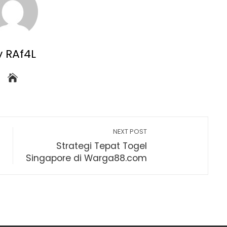
y RAf4L
NEXT POST
Strategi Tepat Togel
Singapore di Warga88.com