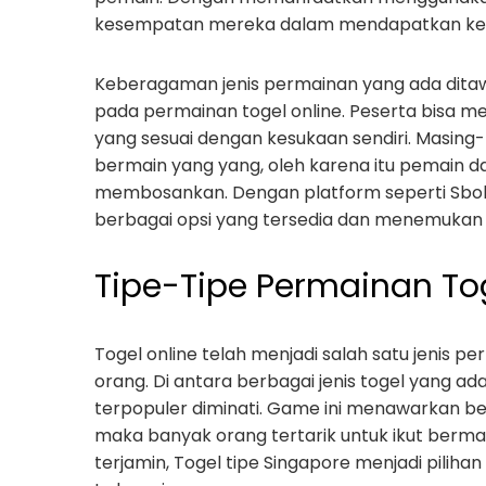
kesempatan mereka dalam mendapatkan keun
Keberagaman jenis permainan yang ada ditaw
pada permainan togel online. Peserta bisa 
yang sesuai dengan kesukaan sendiri. Masing-m
bermain yang yang, oleh karena itu pemain 
membosankan. Dengan platform seperti Sbob
berbagai opsi yang tersedia dan menemukan
Tipe-Tipe Permainan To
Togel online telah menjadi salah satu jenis p
orang. Di antara berbagai jenis togel yang ad
terpopuler diminati. Game ini menawarkan be
maka banyak orang tertarik untuk ikut bermain
terjamin, Togel tipe Singapore menjadi pilih