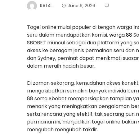
RAf4L
June 6, 2026
Togel online mulai populer di tengah warga 
seru dalam mendapatkan komisi.
warga 88
Sa
SBOBET muncul sebagai dua platform yang s
akses ke beragam jenis permainan seru dan me
dan Sydney, peminat dapat menikmati suas
dalam meraih hadiah besar.
Di zaman sekarang, kemudahan akses konektiv
mengakibatkan semakin banyak individu bermin
88 serta Sbobet mempersiapkan tampilan ya
menarik yang meningkatkan pengalaman ber
serta rencana yang efektif, tak seorang pun
permainan ini, menjadikan togel online bukan
mengubah mengubah takdir.