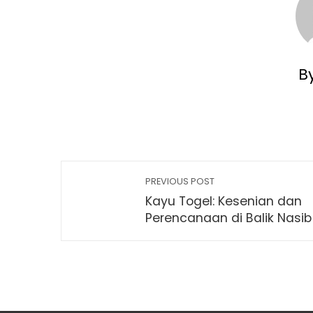
B
PREVIOUS POST
Kayu Togel: Kesenian dan
Perencanaan di Balik Nasib