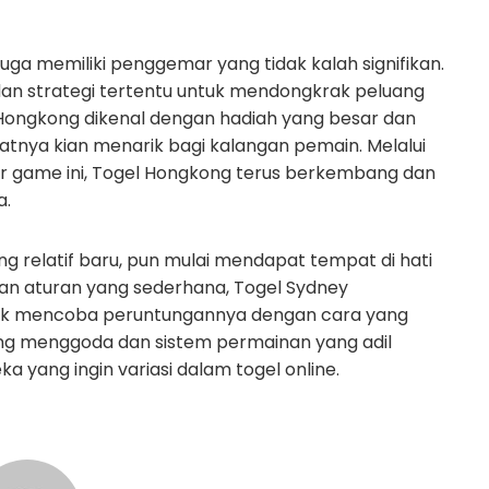
uga memiliki penggemar yang tidak kalah signifikan.
an strategi tertentu untuk mendongkrak peluang
Hongkong dikenal dengan hadiah yang besar dan
atnya kian menarik bagi kalangan pemain. Melalui
ar game ini, Togel Hongkong terus berkembang dan
a.
ang relatif baru, pun mulai mendapat tempat di hati
an aturan yang sederhana, Togel Sydney
k mencoba peruntungannya dengan cara yang
ng menggoda dan sistem permainan yang adil
a yang ingin variasi dalam togel online.