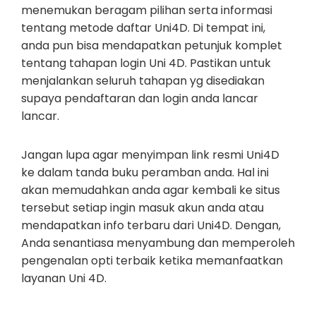
menemukan beragam pilihan serta informasi
tentang metode daftar Uni4D. Di tempat ini,
anda pun bisa mendapatkan petunjuk komplet
tentang tahapan login Uni 4D. Pastikan untuk
menjalankan seluruh tahapan yg disediakan
supaya pendaftaran dan login anda lancar
lancar.
Jangan lupa agar menyimpan link resmi Uni4D
ke dalam tanda buku peramban anda. Hal ini
akan memudahkan anda agar kembali ke situs
tersebut setiap ingin masuk akun anda atau
mendapatkan info terbaru dari Uni4D. Dengan,
Anda senantiasa menyambung dan memperoleh
pengenalan opti terbaik ketika memanfaatkan
layanan Uni 4D.