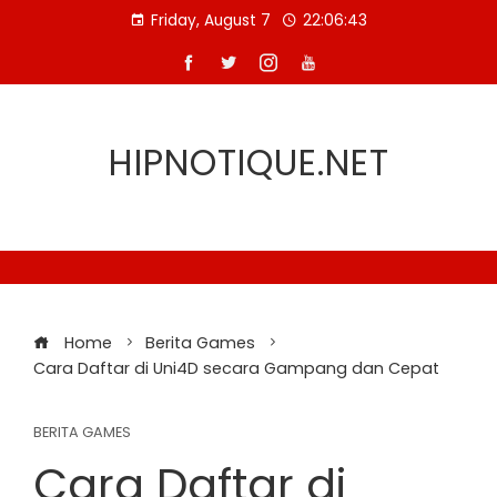
Skip
Friday, August 7
22:06:44
to
content
HIPNOTIQUE.NET
Home
Berita Games
Cara Daftar di Uni4D secara Gampang dan Cepat
BERITA GAMES
Cara Daftar di