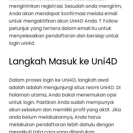
mengirimkan registrasi. Sesudah anda mengirim,
Anda akan mendapat konfirmasi melalui email
untuk mengaktifkan akun Uni4D Anda. T Follow
petunjuk yang tertera dalam email itu untuk
menyelesaikan pendaftaran dan bersiap untuk
login uni4d.
Langkah Masuk ke Uni4D
Dalam proses login ke Uni4D, langkah awal
adalah adalah mengunjungi situs resmi Uni4D. Di
halaman utama, Anda bakal menemukan opsi
untuk login. Pastikan Anda sudah mempunyai
akun sebelum dan memiliki profil yang aktif. Jika
anda belum melakukannya, Anda harus
melakukan pendaftaran lebih dahulu dengan
mengikuti tata cara yang ditentukan.