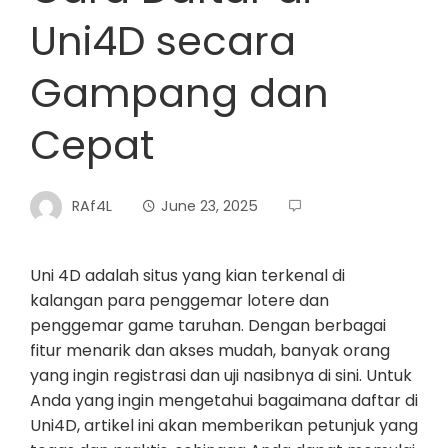
Uni4D secara
Gampang dan
Cepat
RAf4L
June 23, 2025
Uni 4D adalah situs yang kian terkenal di
kalangan para penggemar lotere dan
penggemar game taruhan. Dengan berbagai
fitur menarik dan akses mudah, banyak orang
yang ingin registrasi dan uji nasibnya di sini. Untuk
Anda yang ingin mengetahui bagaimana daftar di
Uni4D, artikel ini akan memberikan petunjuk yang