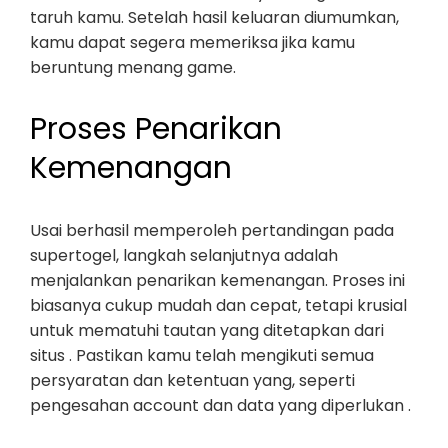
taruh kamu. Setelah hasil keluaran diumumkan,
kamu dapat segera memeriksa jika kamu
beruntung menang game.
Proses Penarikan
Kemenangan
Usai berhasil memperoleh pertandingan pada
supertogel, langkah selanjutnya adalah
menjalankan penarikan kemenangan. Proses ini
biasanya cukup mudah dan cepat, tetapi krusial
untuk mematuhi tautan yang ditetapkan dari
situs . Pastikan kamu telah mengikuti semua
persyaratan dan ketentuan yang, seperti
pengesahan account dan data yang diperlukan .