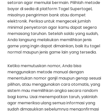
setoran agar memulai bermain. Pilihlah metode
bayar di sedia di platform Togel Supertogel,
misalnya pengiriman bank atau dompet
elektronik. Periksa untuk mengecek jumlah
minimal penyetoran agar kamu dapat segera
memasang taruhan. Setelah saldo yang sudah,
Anda langsung melakukan memilihkan jenis
game yang ingin dapat dimainkan, baik itu togel
normal maupun jenis game lain yang tersedia.
Ketika memutuskan nomor, Anda bisa
menggunakan metode manual dengan
menentukan nomor ganjil maupun genap sesuai
pilihan, atau menggunakan cara otomatis, yang
sistem mau memilihkan angka secara random
bagi kamu. Usai menempatkan taruh, yakinlah
agar memeriksa ulang semua informasi yang
sudah dimasukkan sebelumnya mengonfirmasi