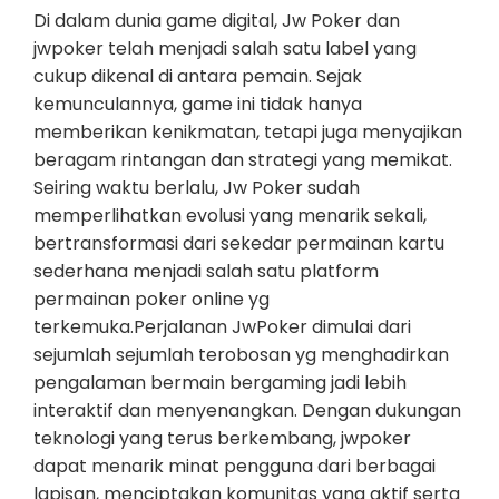
Di dalam dunia game digital, Jw Poker dan
jwpoker telah menjadi salah satu label yang
cukup dikenal di antara pemain. Sejak
kemunculannya, game ini tidak hanya
memberikan kenikmatan, tetapi juga menyajikan
beragam rintangan dan strategi yang memikat.
Seiring waktu berlalu, Jw Poker sudah
memperlihatkan evolusi yang menarik sekali,
bertransformasi dari sekedar permainan kartu
sederhana menjadi salah satu platform
permainan poker online yg
terkemuka.Perjalanan JwPoker dimulai dari
sejumlah sejumlah terobosan yg menghadirkan
pengalaman bermain bergaming jadi lebih
interaktif dan menyenangkan. Dengan dukungan
teknologi yang terus berkembang, jwpoker
dapat menarik minat pengguna dari berbagai
lapisan, menciptakan komunitas yang aktif serta