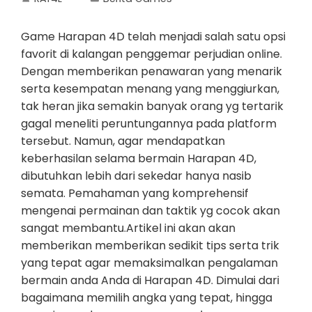
Game Harapan 4D telah menjadi salah satu opsi
favorit di kalangan penggemar perjudian online.
Dengan memberikan penawaran yang menarik
serta kesempatan menang yang menggiurkan,
tak heran jika semakin banyak orang yg tertarik
gagal meneliti peruntungannya pada platform
tersebut. Namun, agar mendapatkan
keberhasilan selama bermain Harapan 4D,
dibutuhkan lebih dari sekedar hanya nasib
semata. Pemahaman yang komprehensif
mengenai permainan dan taktik yg cocok akan
sangat membantu.Artikel ini akan akan
memberikan memberikan sedikit tips serta trik
yang tepat agar memaksimalkan pengalaman
bermain anda Anda di Harapan 4D. Dimulai dari
bagaimana memilih angka yang tepat, hingga