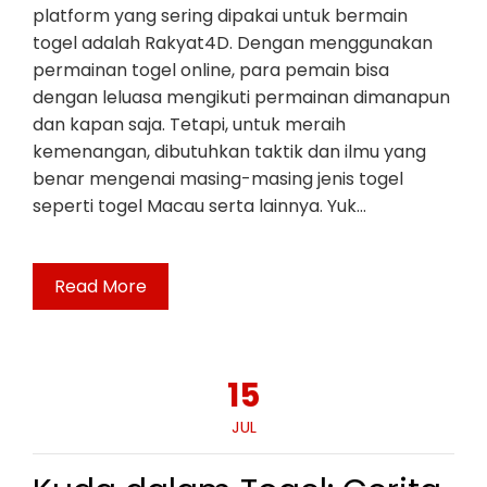
platform yang sering dipakai untuk bermain
togel adalah Rakyat4D. Dengan menggunakan
permainan togel online, para pemain bisa
dengan leluasa mengikuti permainan dimanapun
dan kapan saja. Tetapi, untuk meraih
kemenangan, dibutuhkan taktik dan ilmu yang
benar mengenai masing-masing jenis togel
seperti togel Macau serta lainnya. Yuk…
Read More
15
JUL