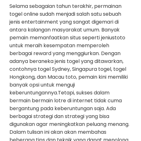
Selama sebagaian tahun terakhir, permainan
togel online sudah menjadi salah satu sebuah
jenis entertainment yang sangat digemari di
antara kalangan masyarakat umum. Banyak
pemain memanfaatkan situs seperti jeniustoto
untuk meraih kesempatan memperoleh
berbagai reward yang menggiurkan. Dengan
adanya beraneka jenis togel yang ditawarkan,
contohnya togel Sydney, Singapura togel, togel
Hongkong, dan Macau toto, pemain kini memiliki
banyak opsi untuk menguji
keberuntungannya.Tetapi, sukses dalam
bermain bermain lotre di internet tidak cuma
bergantung pada keberuntungan saja. Ada
berbagai strategi dan strategi yang bisa
digunakan agar meningkatkan peluang menang.
Dalam tulisan ini akan akan membahas
beberapa tips dan teknik yang dapat menolong