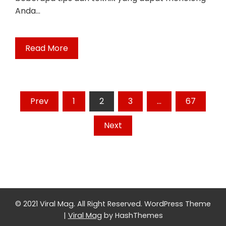
Anda…
Read More
Posts
Prev
1
2
3
…
67
pagination
Next
© 2021 Viral Mag. All Right Reserved.
WordPress Theme
|
Viral Mag
by HashThemes