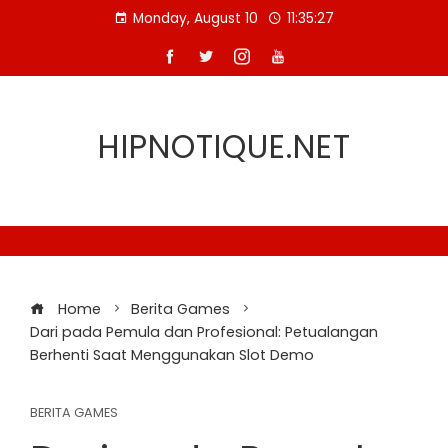
Skip
Monday, August 10
11:35:28
to
content
HIPNOTIQUE.NET
Home
Berita Games
Dari pada Pemula dan Profesional: Petualangan
Berhenti Saat Menggunakan Slot Demo
BERITA GAMES