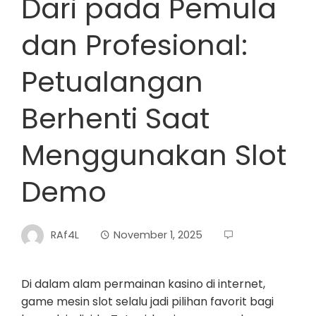
Dari pada Pemula
dan Profesional:
Petualangan
Berhenti Saat
Menggunakan Slot
Demo
RAf4L
November 1, 2025
Di dalam alam permainan kasino di internet,
game mesin slot selalu jadi pilihan favorit bagi