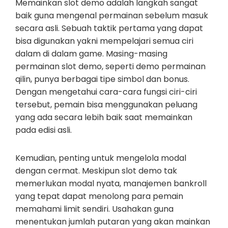
Memainkan slot demo adalah langkah sangat
baik guna mengenal permainan sebelum masuk
secara asli. Sebuah taktik pertama yang dapat
bisa digunakan yakni mempelajari semua ciri
dalam di dalam game. Masing-masing
permainan slot demo, seperti demo permainan
qilin, punya berbagai tipe simbol dan bonus.
Dengan mengetahui cara-cara fungsi ciri-ciri
tersebut, pemain bisa menggunakan peluang
yang ada secara lebih baik saat memainkan
pada edisi asli.
Kemudian, penting untuk mengelola modal
dengan cermat. Meskipun slot demo tak
memerlukan modal nyata, manajemen bankroll
yang tepat dapat menolong para pemain
memahami limit sendiri. Usahakan guna
menentukan jumlah putaran yang akan mainkan