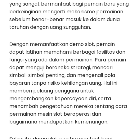
yang sangat bermanfaat bagi pemain baru yang
berkeinginan mengerti mekanisme permainan
sebelum benar-benar masuk ke dalam dunia
taruhan dengan uang sungguhan.
Dengan memanfaatkan demo slot, pemain
dapat latihan memahami berbagai fasilitas dan
fungsi yang ada dalam permainan. Para pemain
dapat menguji beraneka strategi, mencari
simbol-simbol penting, dan mengenali pola
bayaran tanpa risiko kehilangan uang. Hal ini
memberi peluang pengguna untuk
mengembangkan kepercayaan diri, serta
menambah pengetahuan mereka tentang cara
permainan mesin slot beroperasi dan
bagaimana mendapatkan kemenangan.
Selain itu, demo slot juga bermanfaat bagi