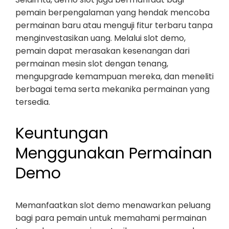
pemain berpengalaman yang hendak mencoba
permainan baru atau menguji fitur terbaru tanpa
menginvestasikan uang. Melalui slot demo,
pemain dapat merasakan kesenangan dari
permainan mesin slot dengan tenang,
mengupgrade kemampuan mereka, dan meneliti
berbagai tema serta mekanika permainan yang
tersedia.
Keuntungan
Menggunakan Permainan
Demo
Memanfaatkan slot demo menawarkan peluang
bagi para pemain untuk memahami permainan