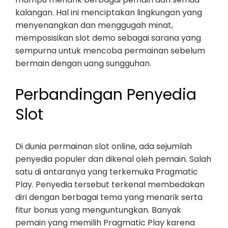
kalangan. Hal ini menciptakan lingkungan yang
menyenangkan dan menggugah minat,
memposisikan slot demo sebagai sarana yang
sempurna untuk mencoba permainan sebelum
bermain dengan uang sungguhan.
Perbandingan Penyedia
Slot
Di dunia permainan slot online, ada sejumlah
penyedia populer dan dikenal oleh pemain. Salah
satu di antaranya yang terkemuka Pragmatic
Play. Penyedia tersebut terkenal membedakan
diri dengan berbagai tema yang menarik serta
fitur bonus yang menguntungkan. Banyak
pemain yang memilih Pragmatic Play karena