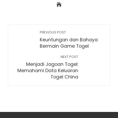
PREVIOUS POST
Keuntungan dan Bahaya
Bermain Game Togel
NEXT POST
Menjadi Jagoan Togel:
Memahami Data Keluaran
Togel China