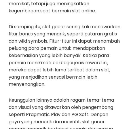
memikat, tetapi juga meningkatkan
kegembiraan saat bermain slot online.
Di samping itu, slot gacor sering kali menawarkan
fitur bonus yang menarik, seperti putaran gratis
dan wild symbols. Fitur-fitur ini dapat menambah
peluang para pemain untuk mendapatkan
keberhasilan yang lebih banyak. Ketika para
pemain menikmati berbagai jenis reward ini,
mereka dapat lebih lama terlibat dalam slot,
yang menjadikan sensasi bermain lebih
menyenangkan.
Keunggulan lainnya adalah ragam tema-tema
dan visual yang ditawarkan oleh pengembang
seperti Pragmatic Play dan PG Soft. Dengan
gaya yang menarik dan inovatif, slot gacor
mampu menarik berbagai pemain dari semua