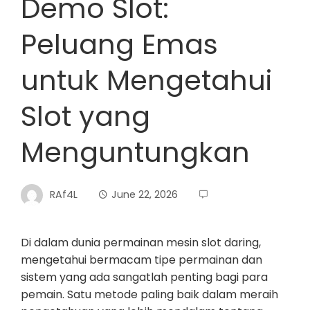
Demo Slot:
Peluang Emas
untuk Mengetahui
Slot yang
Menguntungkan
RAf4L
June 22, 2026
Di dalam dunia permainan mesin slot daring,
mengetahui bermacam tipe permainan dan
sistem yang ada sangatlah penting bagi para
pemain. Satu metode paling baik dalam meraih