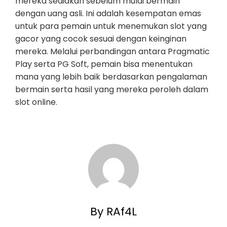
mereka sediakan sebelum mulai bermain
dengan uang asli. Ini adalah kesempatan emas
untuk para pemain untuk menemukan slot yang
gacor yang cocok sesuai dengan keinginan
mereka. Melalui perbandingan antara Pragmatic
Play serta PG Soft, pemain bisa menentukan
mana yang lebih baik berdasarkan pengalaman
bermain serta hasil yang mereka peroleh dalam
slot online.
By RAf4L