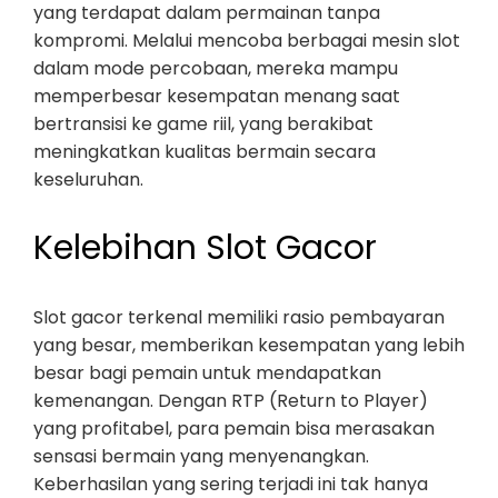
yang terdapat dalam permainan tanpa
kompromi. Melalui mencoba berbagai mesin slot
dalam mode percobaan, mereka mampu
memperbesar kesempatan menang saat
bertransisi ke game riil, yang berakibat
meningkatkan kualitas bermain secara
keseluruhan.
Kelebihan Slot Gacor
Slot gacor terkenal memiliki rasio pembayaran
yang besar, memberikan kesempatan yang lebih
besar bagi pemain untuk mendapatkan
kemenangan. Dengan RTP (Return to Player)
yang profitabel, para pemain bisa merasakan
sensasi bermain yang menyenangkan.
Keberhasilan yang sering terjadi ini tak hanya