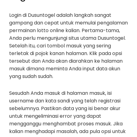
Login di Dusuntogel adalah langkah sangat
gampang dan cepat untuk memulai pengalaman
permainan lotto online kalian. Pertama-tama,
Anda perlu mengunjungi situs utama Dusuntogel.
Setelah itu, cari tombol masuk yang sering
terletak di pojok kanan halaman. Klik pada opsi
tersebut dan Anda akan diarahkan ke halaman
masuk dimana meminta Anda input data akun
yang sudah sudah.
Sesudah Anda masuk di halaman masuk, isi
username dan kata sandi yang telah registrasi
sebelumnya. Pastikan data yang isi benar akur
untuk mengeliminasi error yang dapat
mengganggu menghambat proses masuk. Jika
kalian menghadapi masalah, ada pula opsi untuk