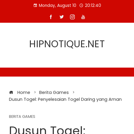
Skip
Monday, August 10
20:12:41
to
content
HIPNOTIQUE.NET
Home
Berita Games
Dusun Togel: Penyelesaian Togel Daring yang Aman
BERITA GAMES
Dusun Togel: