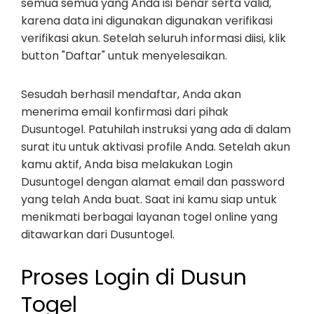
semua semua yang Anda isi benar serta valid,
karena data ini digunakan digunakan verifikasi
verifikasi akun. Setelah seluruh informasi diisi, klik
button "Daftar" untuk menyelesaikan.
Sesudah berhasil mendaftar, Anda akan
menerima email konfirmasi dari pihak
Dusuntogel. Patuhilah instruksi yang ada di dalam
surat itu untuk aktivasi profile Anda. Setelah akun
kamu aktif, Anda bisa melakukan Login
Dusuntogel dengan alamat email dan password
yang telah Anda buat. Saat ini kamu siap untuk
menikmati berbagai layanan togel online yang
ditawarkan dari Dusuntogel.
Proses Login di Dusun
Togel