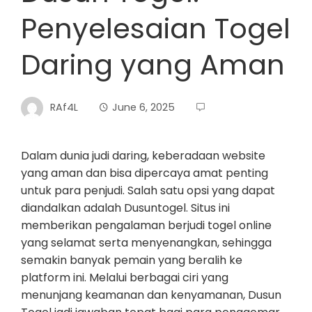
Penyelesaian Togel
Daring yang Aman
RAf4L
June 6, 2025
Dalam dunia judi daring, keberadaan website
yang aman dan bisa dipercaya amat penting
untuk para penjudi. Salah satu opsi yang dapat
diandalkan adalah Dusuntogel. Situs ini
memberikan pengalaman berjudi togel online
yang selamat serta menyenangkan, sehingga
semakin banyak pemain yang beralih ke
platform ini. Melalui berbagai ciri yang
menunjang keamanan dan kenyamanan, Dusun