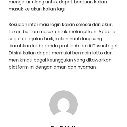
mengatur ulang untuk dapat bantuan kalian
masuk ke akun kalian lagi.
Sesudah informasi login kalian selesai dan akur,
tekan button masuk untuk melanjutkan. Apabila
segala berjalan baik, kalian nanti langsung
diarahkan ke beranda profile Anda di Dusuntogel.
Di sini, kalian dapat memulai bermain lotto dan
menikmati bagai keunggulan yang ditawarkan
platform ini dengan aman dan nyaman.