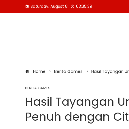
Skip
Saturday, August 8
03:35:40
to
content
Home
Berita Games
Hasil Tayangan U
BERITA GAMES
Hasil Tayangan U
Penuh dengan Cit