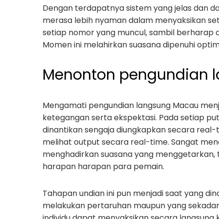
Dengan terdapatnya sistem yang jelas dan da
merasa lebih nyaman dalam menyaksikan seti
setiap nomor yang muncul, sambil berharap 
Momen ini melahirkan suasana dipenuhi optimi
Menonton pengundian l
Mengamati pengundian langsung Macau menjad
ketegangan serta ekspektasi. Pada setiap p
dinantikan sengaja diungkapkan secara rea
melihat output secara real-time. Sangat m
menghadirkan suasana yang menggetarkan, t
harapan harapan para pemain.
Tahapan undian ini pun menjadi saat yang dina
melakukan pertaruhan maupun yang sekadar in
individu dapat menyaksikan secara langsung