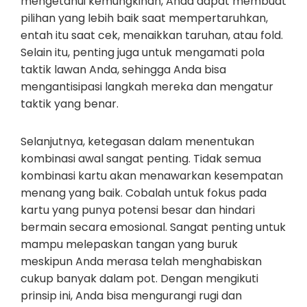
mengetahui kemungkinan, Anda dapat membuat
pilihan yang lebih baik saat mempertaruhkan,
entah itu saat cek, menaikkan taruhan, atau fold.
Selain itu, penting juga untuk mengamati pola
taktik lawan Anda, sehingga Anda bisa
mengantisipasi langkah mereka dan mengatur
taktik yang benar.
Selanjutnya, ketegasan dalam menentukan
kombinasi awal sangat penting. Tidak semua
kombinasi kartu akan menawarkan kesempatan
menang yang baik. Cobalah untuk fokus pada
kartu yang punya potensi besar dan hindari
bermain secara emosional. Sangat penting untuk
mampu melepaskan tangan yang buruk
meskipun Anda merasa telah menghabiskan
cukup banyak dalam pot. Dengan mengikuti
prinsip ini, Anda bisa mengurangi rugi dan