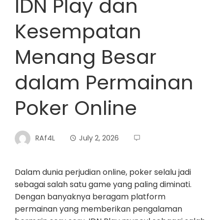
IDN Play dan
Kesempatan
Menang Besar
dalam Permainan
Poker Online
RAf4L
July 2, 2026
Dalam dunia perjudian online, poker selalu jadi
sebagai salah satu game yang paling diminati.
Dengan banyaknya beragam platform
permainan yang memberikan pengalaman