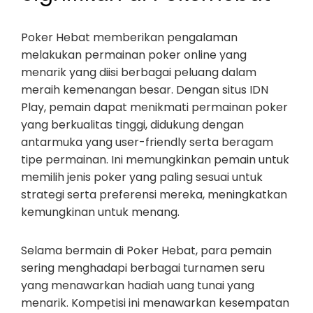
Poker Hebat memberikan pengalaman
melakukan permainan poker online yang
menarik yang diisi berbagai peluang dalam
meraih kemenangan besar. Dengan situs IDN
Play, pemain dapat menikmati permainan poker
yang berkualitas tinggi, didukung dengan
antarmuka yang user-friendly serta beragam
tipe permainan. Ini memungkinkan pemain untuk
memilih jenis poker yang paling sesuai untuk
strategi serta preferensi mereka, meningkatkan
kemungkinan untuk menang.
Selama bermain di Poker Hebat, para pemain
sering menghadapi berbagai turnamen seru
yang menawarkan hadiah uang tunai yang
menarik. Kompetisi ini menawarkan kesempatan