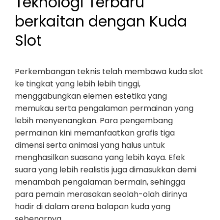
Teknologi Terbaru
berkaitan dengan Kuda
Slot
Perkembangan teknis telah membawa kuda slot
ke tingkat yang lebih lebih tinggi,
menggabungkan elemen estetika yang
memukau serta pengalaman permainan yang
lebih menyenangkan. Para pengembang
permainan kini memanfaatkan grafis tiga
dimensi serta animasi yang halus untuk
menghasilkan suasana yang lebih kaya. Efek
suara yang lebih realistis juga dimasukkan demi
menambah pengalaman bermain, sehingga
para pemain merasakan seolah-olah dirinya
hadir di dalam arena balapan kuda yang
sebenarnya.