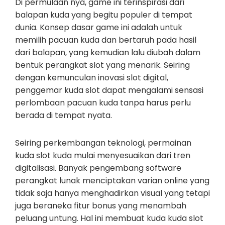
Di permulaan nya, game ini terinspirasi dari
balapan kuda yang begitu populer di tempat
dunia. Konsep dasar game ini adalah untuk
memilih pacuan kuda dan bertaruh pada hasil
dari balapan, yang kemudian lalu diubah dalam
bentuk perangkat slot yang menarik. Seiring
dengan kemunculan inovasi slot digital,
penggemar kuda slot dapat mengalami sensasi
perlombaan pacuan kuda tanpa harus perlu
berada di tempat nyata.
Seiring perkembangan teknologi, permainan
kuda slot kuda mulai menyesuaikan dari tren
digitalisasi. Banyak pengembang software
perangkat lunak menciptakan varian online yang
tidak saja hanya menghadirkan visual yang tetapi
juga beraneka fitur bonus yang menambah
peluang untung. Hal ini membuat kuda kuda slot