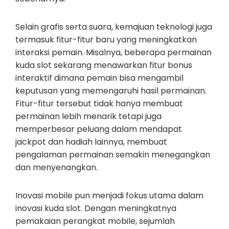
Selain grafis serta suara, kemajuan teknologi juga
termasuk fitur-fitur baru yang meningkatkan
interaksi pemain. Misalnya, beberapa permainan
kuda slot sekarang menawarkan fitur bonus
interaktif dimana pemain bisa mengambil
keputusan yang memengaruhi hasil permainan.
Fitur-fitur tersebut tidak hanya membuat
permainan lebih menarik tetapi juga
memperbesar peluang dalam mendapat
jackpot dan hadiah lainnya, membuat
pengalaman permainan semakin menegangkan
dan menyenangkan.
Inovasi mobile pun menjadi fokus utama dalam
inovasi kuda slot. Dengan meningkatnya
pemakaian perangkat mobile, sejumlah