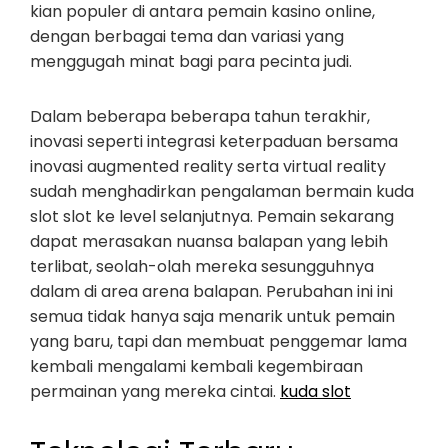
kian populer di antara pemain kasino online,
dengan berbagai tema dan variasi yang
menggugah minat bagi para pecinta judi.
Dalam beberapa beberapa tahun terakhir,
inovasi seperti integrasi keterpaduan bersama
inovasi augmented reality serta virtual reality
sudah menghadirkan pengalaman bermain kuda
slot slot ke level selanjutnya. Pemain sekarang
dapat merasakan nuansa balapan yang lebih
terlibat, seolah-olah mereka sesungguhnya
dalam di area arena balapan. Perubahan ini ini
semua tidak hanya saja menarik untuk pemain
yang baru, tapi dan membuat penggemar lama
kembali mengalami kembali kegembiraan
permainan yang mereka cintai.
kuda slot