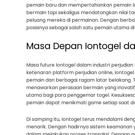
pemain baru dan mempertahankan pemain lam
bermain tapi sekaligus mendatangkan nilai 
peluang mereka di permainan. Dengan berbag
posisinya sebagai salah satu pemain utama di i
Masa Depan Iontogel da
Masa future Iontogel dalam industri perjudian
ketenaran platform perjudian online, Ionto
pemain dari berbagai ragam latar belakang. 
menawarkan perasaan bermain yang inovatif
utama bagi para penggemar togel. Kesuksesan 
pemain dapat menikmati game setiap saat da
Di samping itu, Iontogel terus mendalami de
menarik. Dengan hadirnya sistem keamana
dalam melakukan proses transaksi. Dengan 