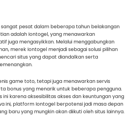
n sangat pesat dalam beberapa tahun belakangan
atian adalah Iontogel, yang menawarkan
tif juga mengasyikkan. Melalui menggabungkan
an, merek Iontogel menjadi sebagai solusi pilihan
ncari situs yang dapat diandalkan serta
memenangkan.
enis game toto, tetapi juga menawarkan servis
rta bonus yang menarik untuk beberapa pengguna.
 ini karena aksesibilitas akses dan keuntungan yang
 ini, platform Iontogel berpotensi jadi masa depan
g baru yang mungkin akan diikuti oleh situs lainnya.