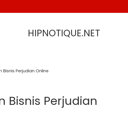
HIPNOTIQUE.NET
 Bisnis Perjudian Online
n Bisnis Perjudian