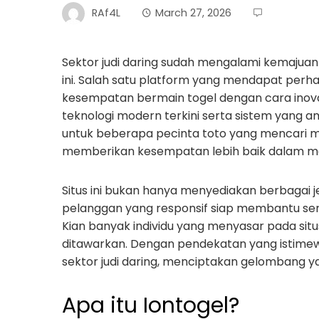
RAf4L
March 27, 2026
Sektor judi daring sudah mengalami kemajua
ini. Salah satu platform yang mendapat perh
kesempatan bermain togel dengan cara inova
teknologi modern terkini serta sistem yang am
untuk beberapa pecinta toto yang mencari me
memberikan kesempatan lebih baik dalam 
Situs ini bukan hanya menyediakan berbagai j
pelanggan yang responsif siap membantu se
Kian banyak individu yang menyasar pada situs
ditawarkan. Dengan pendekatan yang istimewa
sektor judi daring, menciptakan gelombang yan
Apa itu Iontogel?