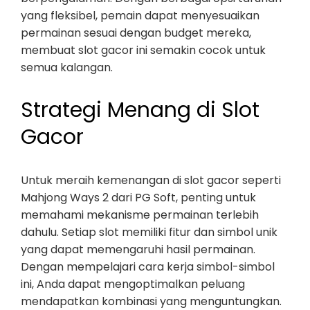
yang fleksibel, pemain dapat menyesuaikan
permainan sesuai dengan budget mereka,
membuat slot gacor ini semakin cocok untuk
semua kalangan.
Strategi Menang di Slot
Gacor
Untuk meraih kemenangan di slot gacor seperti
Mahjong Ways 2 dari PG Soft, penting untuk
memahami mekanisme permainan terlebih
dahulu. Setiap slot memiliki fitur dan simbol unik
yang dapat memengaruhi hasil permainan.
Dengan mempelajari cara kerja simbol-simbol
ini, Anda dapat mengoptimalkan peluang
mendapatkan kombinasi yang menguntungkan.