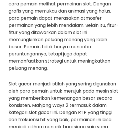
cara pemain melihat permainan slot. Dengan
grafis yang memukau dan animasi yang halus,
para pemain dapat merasakan atmosfer
permainan yang lebih mendalam. Selain itu, fitur-
fitur yang ditawarkan dalam slot ini
memungkinkan peluang menang yang lebih
besar. Pemain tidak hanya mencoba
peruntungannya, tetapi juga dapat
memanfaatkan strategi untuk meningkatkan
peluang menang.
Slot gacor menjadi istilah yang sering digunakan
oleh para pemain untuk merujuk pada mesin slot
yang memberikan kemenangan besar secara
konsisten. Mahjong Ways 2 termasuk dalam
kategori slot gacor ini. Dengan RTP yang tinggi
dan frekuensi hit yang baik, permainan ini bisa
menjadi pilihan menarik bagi siapa saja yang