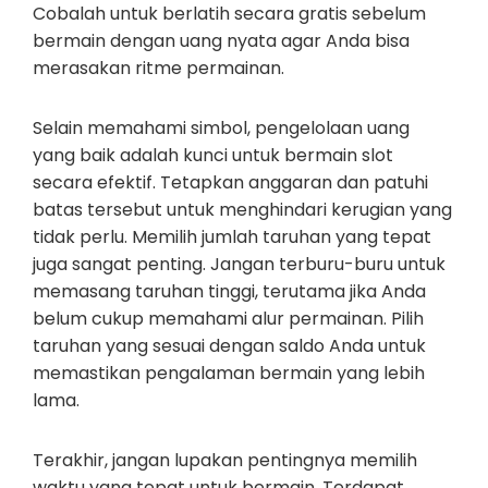
Cobalah untuk berlatih secara gratis sebelum
bermain dengan uang nyata agar Anda bisa
merasakan ritme permainan.
Selain memahami simbol, pengelolaan uang
yang baik adalah kunci untuk bermain slot
secara efektif. Tetapkan anggaran dan patuhi
batas tersebut untuk menghindari kerugian yang
tidak perlu. Memilih jumlah taruhan yang tepat
juga sangat penting. Jangan terburu-buru untuk
memasang taruhan tinggi, terutama jika Anda
belum cukup memahami alur permainan. Pilih
taruhan yang sesuai dengan saldo Anda untuk
memastikan pengalaman bermain yang lebih
lama.
Terakhir, jangan lupakan pentingnya memilih
waktu yang tepat untuk bermain. Terdapat