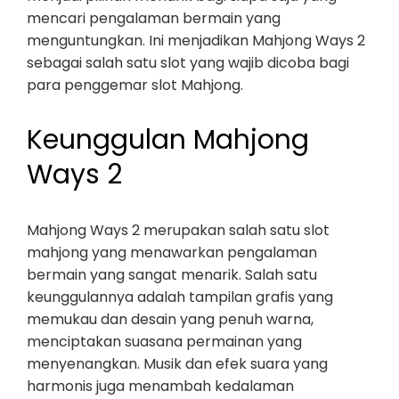
mencari pengalaman bermain yang
menguntungkan. Ini menjadikan Mahjong Ways 2
sebagai salah satu slot yang wajib dicoba bagi
para penggemar slot Mahjong.
Keunggulan Mahjong
Ways 2
Mahjong Ways 2 merupakan salah satu slot
mahjong yang menawarkan pengalaman
bermain yang sangat menarik. Salah satu
keunggulannya adalah tampilan grafis yang
memukau dan desain yang penuh warna,
menciptakan suasana permainan yang
menyenangkan. Musik dan efek suara yang
harmonis juga menambah kedalaman