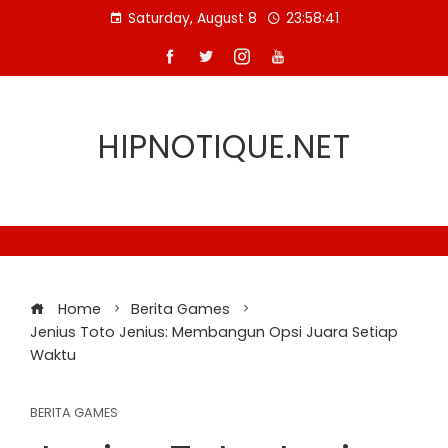
Skip
Saturday, August 8
23:58:41
to
content
HIPNOTIQUE.NET
Home
Berita Games
Jenius Toto Jenius: Membangun Opsi Juara Setiap
Waktu
BERITA GAMES