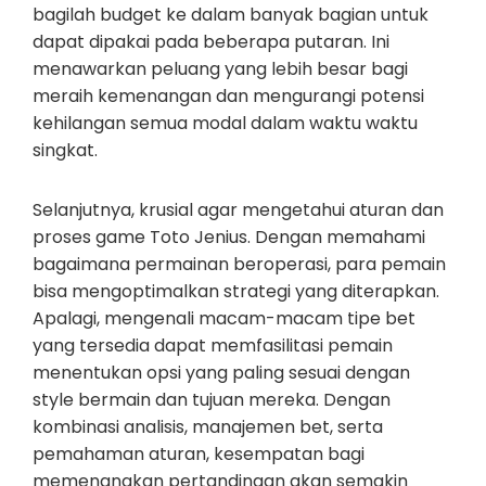
bagilah budget ke dalam banyak bagian untuk
dapat dipakai pada beberapa putaran. Ini
menawarkan peluang yang lebih besar bagi
meraih kemenangan dan mengurangi potensi
kehilangan semua modal dalam waktu waktu
singkat.
Selanjutnya, krusial agar mengetahui aturan dan
proses game Toto Jenius. Dengan memahami
bagaimana permainan beroperasi, para pemain
bisa mengoptimalkan strategi yang diterapkan.
Apalagi, mengenali macam-macam tipe bet
yang tersedia dapat memfasilitasi pemain
menentukan opsi yang paling sesuai dengan
style bermain dan tujuan mereka. Dengan
kombinasi analisis, manajemen bet, serta
pemahaman aturan, kesempatan bagi
memenangkan pertandingan akan semakin