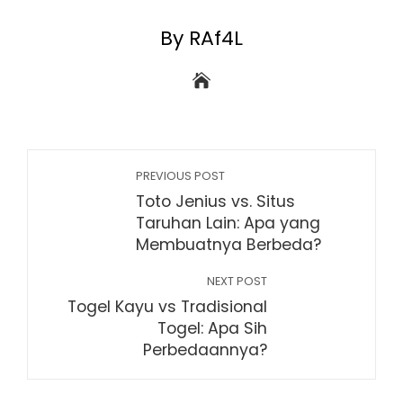
By RAf4L
PREVIOUS POST
Toto Jenius vs. Situs
Taruhan Lain: Apa yang
Membuatnya Berbeda?
NEXT POST
Togel Kayu vs Tradisional
Togel: Apa Sih
Perbedaannya?