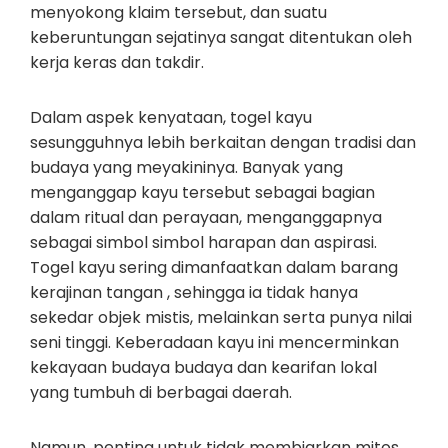
menyokong klaim tersebut, dan suatu
keberuntungan sejatinya sangat ditentukan oleh
kerja keras dan takdir.
Dalam aspek kenyataan, togel kayu
sesungguhnya lebih berkaitan dengan tradisi dan
budaya yang meyakininya. Banyak yang
menganggap kayu tersebut sebagai bagian
dalam ritual dan perayaan, menganggapnya
sebagai simbol simbol harapan dan aspirasi.
Togel kayu sering dimanfaatkan dalam barang
kerajinan tangan , sehingga ia tidak hanya
sekedar objek mistis, melainkan serta punya nilai
seni tinggi. Keberadaan kayu ini mencerminkan
kekayaan budaya budaya dan kearifan lokal
yang tumbuh di berbagai daerah.
Namun, penting untuk tidak membiarkan mitos