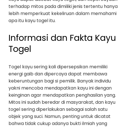
terhadap mitos pada dimiliki jenis tertentu hanya
lebih memperkuat kekeliruan dalam memahami
apa itu kayu togel itu.
Informasi dan Fakta Kayu
Togel
Togel kayu sering kali dipersepsikan memiliki
energi gaib dan dipercaya dapat membawa
keberuntungan bagi si pemilik. Banyak individu
yakni mencoba mendapatkan kayu ini dengan
keinginan agar mendapatkan penghasilan yang.
Mitos ini sudah beredar di masyarakat, dan kayu
togel sering diperlakukan sebagai salah satu
objek yang suci. Namun, penting untuk dicatat
bahwa tidak cukup adanya bukti ilmiah yang