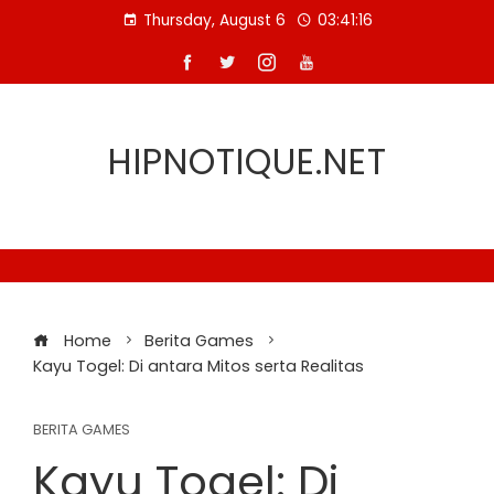
Skip
Thursday, August 6
03:41:16
to
content
HIPNOTIQUE.NET
Home
Berita Games
Kayu Togel: Di antara Mitos serta Realitas
BERITA GAMES
Kayu Togel: Di