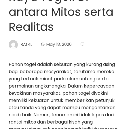
antara Mitos serta
Realitas
RAf4L
May 18, 2026
Pohon togel adalah sebutan yang kurang asing
bagi beberapa masyarakat, terutama mereka
yang tertarik minat pada alam untung serta
permainan angka-angka. Dalam kepercayaan
keyakinan masyarakat, pohon togel diyakini
memiliki kekuatan untuk memberikan petunjuk
atau tanda yang dapat mampu mengantarkan
nasib baik. Namun, fenomen ini tidak lepas dari
rantai mitos dan berbagai kisah yang