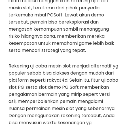
ialah melalui menggunakan rekening uji coba
mesin slot, terutama dari pihak penyedia
terkemuka misal PGSoft. Lewat akun demo
tersebut, pemain bisa bereksplorasi dan
mengasah kemampuan sambil menanggung
risiko hilangnya dana, memberikan mereka
kesempatan untuk memahami game lebih baik
serta mencari strategi yang tepat.
Rekening uji coba mesin slot menjadi alternatif yg
populer sebab bisa diakses dengan mudah dari
platform seperti rakyat4d. Selain itu, fitur uji coba
slot PG serta slot demo PG Soft memberikan
pengalaman bermain yang mirip sepert versi
asli, memperbolehkan pemain mengalami
nuansa permainan mesin slot yang sebenarnya.
Dengan menggunakan rekening tersebut, Anda
bisa menyusuri waktu kesenangan yg