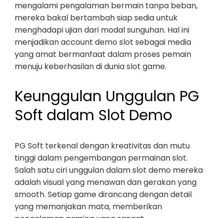
mengalami pengalaman bermain tanpa beban,
mereka bakal bertambah siap sedia untuk
menghadapi ujian dari modal sunguhan. Hal ini
menjadikan account demo slot sebagai media
yang amat bermanfaat dalam proses pemain
menuju keberhasilan di dunia slot game.
Keunggulan Unggulan PG
Soft dalam Slot Demo
PG Soft terkenal dengan kreativitas dan mutu
tinggi dalam pengembangan permainan slot.
Salah satu ciri unggulan dalam slot demo mereka
adalah visual yang menawan dan gerakan yang
smooth. Setiap game dirancang dengan detail
yang memanjakan mata, memberikan