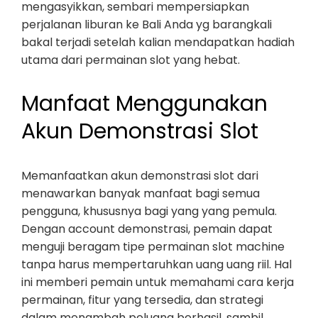
mengasyikkan, sembari mempersiapkan
perjalanan liburan ke Bali Anda yg barangkali
bakal terjadi setelah kalian mendapatkan hadiah
utama dari permainan slot yang hebat.
Manfaat Menggunakan
Akun Demonstrasi Slot
Memanfaatkan akun demonstrasi slot dari
menawarkan banyak manfaat bagi semua
pengguna, khususnya bagi yang yang pemula.
Dengan account demonstrasi, pemain dapat
menguji beragam tipe permainan slot machine
tanpa harus mempertaruhkan uang uang riil. Hal
ini memberi pemain untuk memahami cara kerja
permainan, fitur yang tersedia, dan strategi
dalam menambah peluang berhasil, sambil