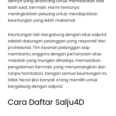
lainnya yang dirancang untuk memberikan nilai
lebih saat bermain. Hal ini tentunya
meningkatkan peluang untuk mendapatkan
keuntungan yang lebih maksimal.
Keuntungan lain bergabung dengan situs salju4d
adalah dukungan pelanggan yang responsif dan
profesional. Tim layanan pelanggan siap
membantu anggota dengan pertanyaan atau
masalah yang mungkin dihadapi, memastikan
pengalaman bermain yang menyenangkan dan
tanpa hambatan. Dengan semua keuntungan ini,
tidak heran jika banyak orang memilih untuk
bergabung dengan salju4d.
Cara Daftar Salju4D