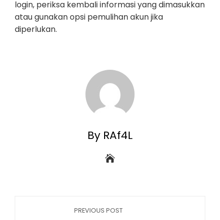
login, periksa kembali informasi yang dimasukkan
atau gunakan opsi pemulihan akun jika
diperlukan.
By RAf4L
PREVIOUS POST