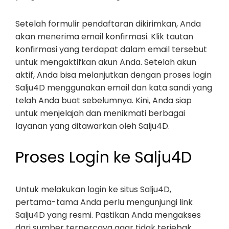
Setelah formulir pendaftaran dikirimkan, Anda
akan menerima email konfirmasi. Klik tautan
konfirmasi yang terdapat dalam email tersebut
untuk mengaktifkan akun Anda. Setelah akun
aktif, Anda bisa melanjutkan dengan proses login
Salju4D menggunakan email dan kata sandi yang
telah Anda buat sebelumnya. Kini, Anda siap
untuk menjelajah dan menikmati berbagai
layanan yang ditawarkan oleh Salju4D.
Proses Login ke Salju4D
Untuk melakukan login ke situs Salju4D,
pertama-tama Anda perlu mengunjungi link
Salju4D yang resmi. Pastikan Anda mengakses
dari sumber terpercaya agar tidak terjebak