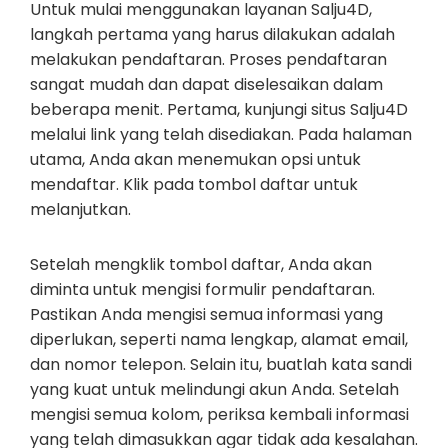
Untuk mulai menggunakan layanan Salju4D,
langkah pertama yang harus dilakukan adalah
melakukan pendaftaran. Proses pendaftaran
sangat mudah dan dapat diselesaikan dalam
beberapa menit. Pertama, kunjungi situs Salju4D
melalui link yang telah disediakan. Pada halaman
utama, Anda akan menemukan opsi untuk
mendaftar. Klik pada tombol daftar untuk
melanjutkan.
Setelah mengklik tombol daftar, Anda akan
diminta untuk mengisi formulir pendaftaran.
Pastikan Anda mengisi semua informasi yang
diperlukan, seperti nama lengkap, alamat email,
dan nomor telepon. Selain itu, buatlah kata sandi
yang kuat untuk melindungi akun Anda. Setelah
mengisi semua kolom, periksa kembali informasi
yang telah dimasukkan agar tidak ada kesalahan.