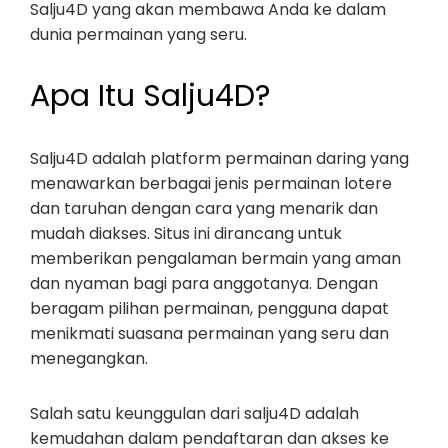
Salju4D yang akan membawa Anda ke dalam
dunia permainan yang seru.
Apa Itu Salju4D?
Salju4D adalah platform permainan daring yang
menawarkan berbagai jenis permainan lotere
dan taruhan dengan cara yang menarik dan
mudah diakses. Situs ini dirancang untuk
memberikan pengalaman bermain yang aman
dan nyaman bagi para anggotanya. Dengan
beragam pilihan permainan, pengguna dapat
menikmati suasana permainan yang seru dan
menegangkan.
Salah satu keunggulan dari salju4D adalah
kemudahan dalam pendaftaran dan akses ke