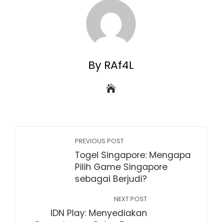
By RAf4L
PREVIOUS POST
Togel Singapore: Mengapa
Pilih Game Singapore
sebagai Berjudi?
NEXT POST
IDN Play: Menyediakan