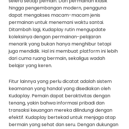
selera setiap pemain. Dari permainan klasik
hingga pengembangan modern, pengguna
dapat mengakses macam-macam jenis
permainan untuk menemani waktu santai.
Ditambah lagi, Kudaplay rutin mengupdate
koleksinya dengan permainan-pelajaran
menarik yang bukan hanya menghibur tetapi
juga mendidik. Hal ini membuat platform ini lebih
dari cuma ruang bermain, sekaligus wadah
belajar yang keren.
Fitur lainnya yang perlu dicatat adalah sistem
keamanan yang handal yang disediakan oleh
Kudaplay. Pemain dapat beraktivitas dengan
tenang, yakin bahwa informasi pribadi dan
transaksi keuangan mereka dilindungi dengan
efektif. Kudaplay bertekad untuk menjaga atap
bermain yang sehat dan seru. Dengan dukungan