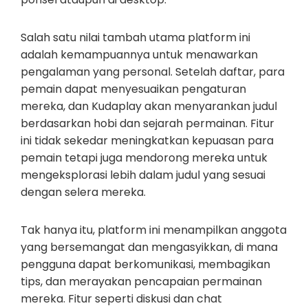
Salah satu nilai tambah utama platform ini
adalah kemampuannya untuk menawarkan
pengalaman yang personal. Setelah daftar, para
pemain dapat menyesuaikan pengaturan
mereka, dan Kudaplay akan menyarankan judul
berdasarkan hobi dan sejarah permainan. Fitur
ini tidak sekedar meningkatkan kepuasan para
pemain tetapi juga mendorong mereka untuk
mengeksplorasi lebih dalam judul yang sesuai
dengan selera mereka.
Tak hanya itu, platform ini menampilkan anggota
yang bersemangat dan mengasyikkan, di mana
pengguna dapat berkomunikasi, membagikan
tips, dan merayakan pencapaian permainan
mereka. Fitur seperti diskusi dan chat