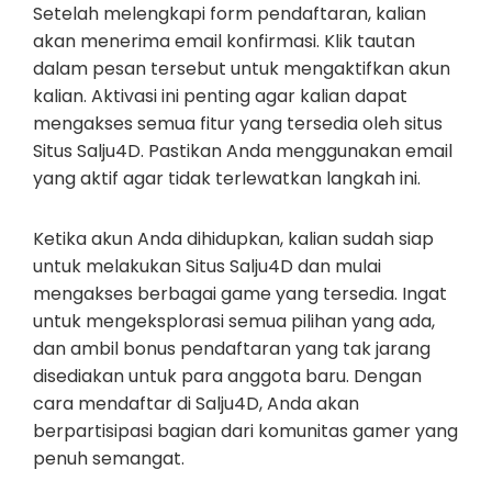
Setelah melengkapi form pendaftaran, kalian
akan menerima email konfirmasi. Klik tautan
dalam pesan tersebut untuk mengaktifkan akun
kalian. Aktivasi ini penting agar kalian dapat
mengakses semua fitur yang tersedia oleh situs
Situs Salju4D. Pastikan Anda menggunakan email
yang aktif agar tidak terlewatkan langkah ini.
Ketika akun Anda dihidupkan, kalian sudah siap
untuk melakukan Situs Salju4D dan mulai
mengakses berbagai game yang tersedia. Ingat
untuk mengeksplorasi semua pilihan yang ada,
dan ambil bonus pendaftaran yang tak jarang
disediakan untuk para anggota baru. Dengan
cara mendaftar di Salju4D, Anda akan
berpartisipasi bagian dari komunitas gamer yang
penuh semangat.