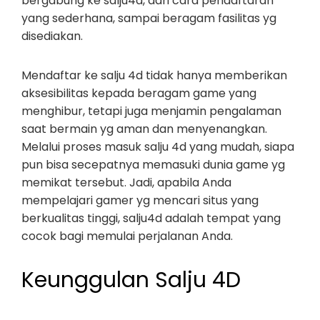
bergabung ke salju4d, dari cara pendaftaran
yang sederhana, sampai beragam fasilitas yg
disediakan.
Mendaftar ke salju 4d tidak hanya memberikan
aksesibilitas kepada beragam game yang
menghibur, tetapi juga menjamin pengalaman
saat bermain yg aman dan menyenangkan.
Melalui proses masuk salju 4d yang mudah, siapa
pun bisa secepatnya memasuki dunia game yg
memikat tersebut. Jadi, apabila Anda
mempelajari gamer yg mencari situs yang
berkualitas tinggi, salju4d adalah tempat yang
cocok bagi memulai perjalanan Anda.
Keunggulan Salju 4D