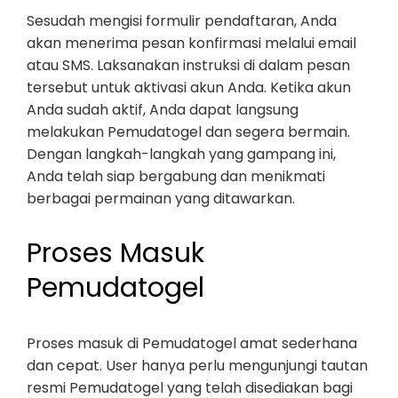
Sesudah mengisi formulir pendaftaran, Anda
akan menerima pesan konfirmasi melalui email
atau SMS. Laksanakan instruksi di dalam pesan
tersebut untuk aktivasi akun Anda. Ketika akun
Anda sudah aktif, Anda dapat langsung
melakukan Pemudatogel dan segera bermain.
Dengan langkah-langkah yang gampang ini,
Anda telah siap bergabung dan menikmati
berbagai permainan yang ditawarkan.
Proses Masuk
Pemudatogel
Proses masuk di Pemudatogel amat sederhana
dan cepat. User hanya perlu mengunjungi tautan
resmi Pemudatogel yang telah disediakan bagi