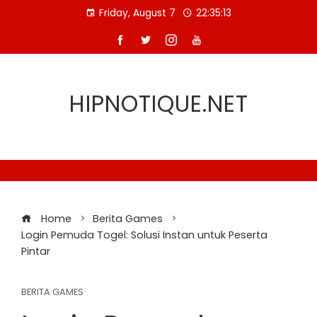
Skip
Friday, August 7
22:35:14
to
content
HIPNOTIQUE.NET
Home
Berita Games
Login Pemuda Togel: Solusi Instan untuk Peserta
Pintar
BERITA GAMES