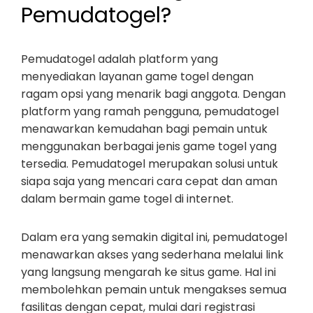
Pemudatogel?
Pemudatogel adalah platform yang
menyediakan layanan game togel dengan
ragam opsi yang menarik bagi anggota. Dengan
platform yang ramah pengguna, pemudatogel
menawarkan kemudahan bagi pemain untuk
menggunakan berbagai jenis game togel yang
tersedia. Pemudatogel merupakan solusi untuk
siapa saja yang mencari cara cepat dan aman
dalam bermain game togel di internet.
Dalam era yang semakin digital ini, pemudatogel
menawarkan akses yang sederhana melalui link
yang langsung mengarah ke situs game. Hal ini
membolehkan pemain untuk mengakses semua
fasilitas dengan cepat, mulai dari registrasi