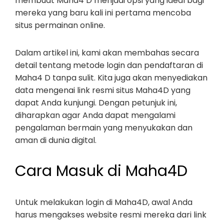
membuat Maha4 D menjadi opsi yang ideal bagi
mereka yang baru kali ini pertama mencoba
situs permainan online.
Dalam artikel ini, kami akan membahas secara
detail tentang metode login dan pendaftaran di
Maha4 D tanpa sulit. Kita juga akan menyediakan
data mengenai link resmi situs Maha4D yang
dapat Anda kunjungi. Dengan petunjuk ini,
diharapkan agar Anda dapat mengalami
pengalaman bermain yang menyukakan dan
aman di dunia digital.
Cara Masuk di Maha4D
Untuk melakukan login di Maha4D, awal Anda
harus mengakses website resmi mereka dari link