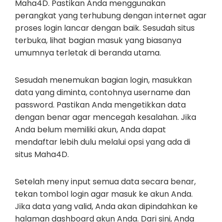
Maha4D. Pastikan Anda menggunakan
perangkat yang terhubung dengan internet agar
proses login lancar dengan baik. Sesudah situs
terbuka, lihat bagian masuk yang biasanya
umumnya terletak di beranda utama.
Sesudah menemukan bagian login, masukkan
data yang diminta, contohnya username dan
password. Pastikan Anda mengetikkan data
dengan benar agar mencegah kesalahan. Jika
Anda belum memiliki akun, Anda dapat
mendaftar lebih dulu melalui opsi yang ada di
situs Maha4D.
Setelah meny input semua data secara benar,
tekan tombol login agar masuk ke akun Anda.
Jika data yang valid, Anda akan dipindahkan ke
halaman dashboard akun Anda. Dari sini, Anda