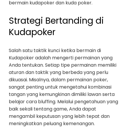
bermain kudapoker dan kuda poker.
Strategi Bertanding di
Kudapoker
Salah satu taktik kunci ketika bermain di
Kudapoker adalah mengerti permainan yang
Anda tentukan. Setiap tipe permainan memiliki
aturan dan taktik yang berbeda yang perlu
dikuasai. Misalnya, dalam permainan poker,
sangat penting untuk mengetahui kombinasi
tangan yang kemungkinan dimiliki lawan serta
belajar cara bluffing. Melalui pengetahuan yang
baik sekali tentang game, Anda dapat
mengambil keputusan yang lebih tepat dan
meningkatkan peluang kemenangan.