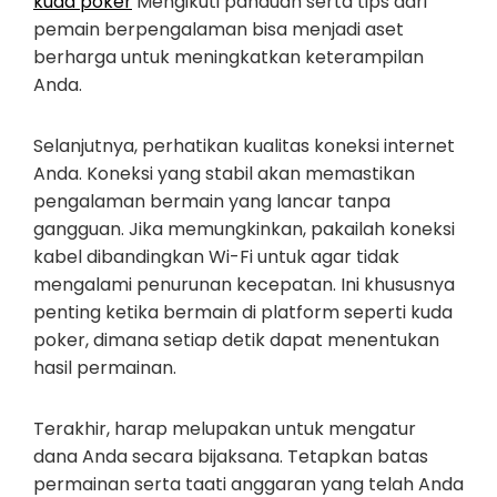
kuda poker
Mengikuti panduan serta tips dari
pemain berpengalaman bisa menjadi aset
berharga untuk meningkatkan keterampilan
Anda.
Selanjutnya, perhatikan kualitas koneksi internet
Anda. Koneksi yang stabil akan memastikan
pengalaman bermain yang lancar tanpa
gangguan. Jika memungkinkan, pakailah koneksi
kabel dibandingkan Wi-Fi untuk agar tidak
mengalami penurunan kecepatan. Ini khususnya
penting ketika bermain di platform seperti kuda
poker, dimana setiap detik dapat menentukan
hasil permainan.
Terakhir, harap melupakan untuk mengatur
dana Anda secara bijaksana. Tetapkan batas
permainan serta taati anggaran yang telah Anda