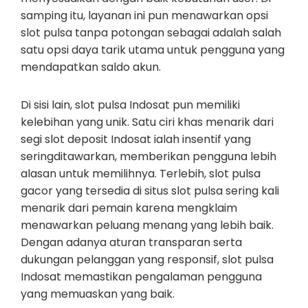
samping itu, layanan ini pun menawarkan opsi
slot pulsa tanpa potongan sebagai adalah salah
satu opsi daya tarik utama untuk pengguna yang
mendapatkan saldo akun.
Di sisi lain, slot pulsa Indosat pun memiliki
kelebihan yang unik. Satu ciri khas menarik dari
segi slot deposit Indosat ialah insentif yang
seringditawarkan, memberikan pengguna lebih
alasan untuk memilihnya. Terlebih, slot pulsa
gacor yang tersedia di situs slot pulsa sering kali
menarik dari pemain karena mengklaim
menawarkan peluang menang yang lebih baik.
Dengan adanya aturan transparan serta
dukungan pelanggan yang responsif, slot pulsa
Indosat memastikan pengalaman pengguna
yang memuaskan yang baik.