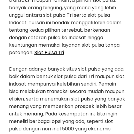
transaksi maupun ramainya pilihan slot pulsa,
banyak orang bingung, yang mana yang lebih
unggul antara slot pulsa Tri serta slot pulsa
Indosat. Tulisan ini hendak menggali lebih dalam
tentang kedua pilihan tersebut, berkenaan
dengan setoran pulsa ke Indosat hingga
keuntungan memakai layanan slot pulsa tanpa
potongan.
Slot Pulsa Tri
Dengan adanya banyak situs slot pulsa yang ada,
baik dalam bentuk slot pulsa dari Tri maupun slot
indosat mempunyai kelebihan sendiri. Pemain
bisa melakukan transaksi secara mudah maupun
efisien, serta menemukan slot pulsa yang banyak
menang yang memberikan prospek lebih besar
untuk menang. Pada kesempatan ini, kita ingin
meneliti berbagai opsi yang ada, seperti slot
pulsa dengan nominal 5000 yang ekonomis