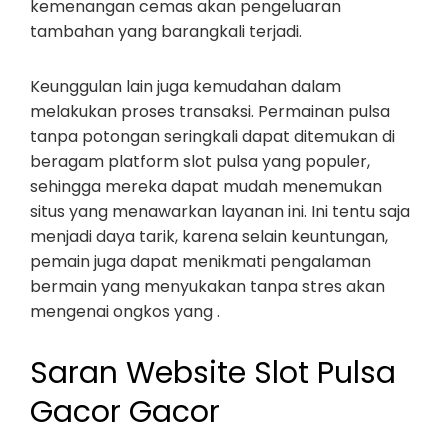
kemenangan cemas akan pengeluaran
tambahan yang barangkali terjadi.
Keunggulan lain juga kemudahan dalam
melakukan proses transaksi. Permainan pulsa
tanpa potongan seringkali dapat ditemukan di
beragam platform slot pulsa yang populer,
sehingga mereka dapat mudah menemukan
situs yang menawarkan layanan ini. Ini tentu saja
menjadi daya tarik, karena selain keuntungan,
pemain juga dapat menikmati pengalaman
bermain yang menyukakan tanpa stres akan
mengenai ongkos yang .
Saran Website Slot Pulsa
Gacor Gacor