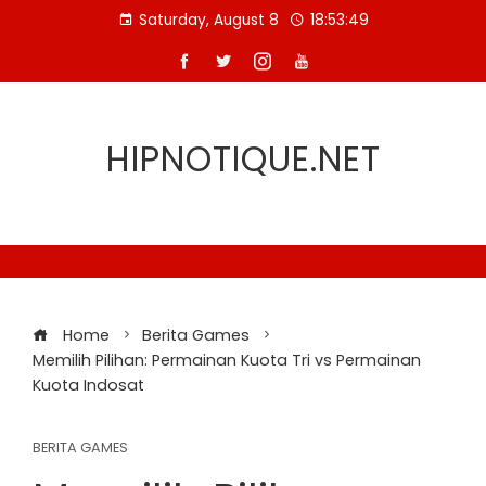
Skip
Saturday, August 8
18:53:50
to
content
HIPNOTIQUE.NET
Home
Berita Games
Memilih Pilihan: Permainan Kuota Tri vs Permainan
Kuota Indosat
BERITA GAMES