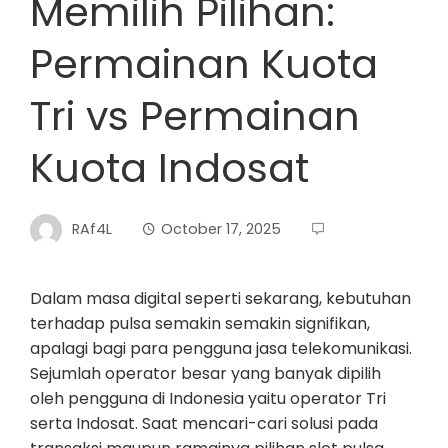
Memilih Pilihan:
Permainan Kuota
Tri vs Permainan
Kuota Indosat
RAf4L
October 17, 2025
Dalam masa digital seperti sekarang, kebutuhan
terhadap pulsa semakin semakin signifikan,
apalagi bagi para pengguna jasa telekomunikasi.
Sejumlah operator besar yang banyak dipilih
oleh pengguna di Indonesia yaitu operator Tri
serta Indosat. Saat mencari-cari solusi pada