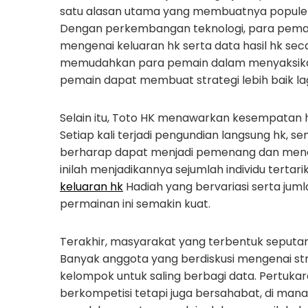
satu alasan utama yang membuatnya populer
Dengan perkembangan teknologi, para pema
mengenai keluaran hk serta data hasil hk seca
memudahkan para pemain dalam menyaksikan
pemain dapat membuat strategi lebih baik lag
Selain itu, Toto HK menawarkan kesempatan 
Setiap kali terjadi pengundian langsung hk,
berharap dapat menjadi pemenang dan mend
inilah menjadikannya sejumlah individu tertar
keluaran hk
Hadiah yang bervariasi serta jum
permainan ini semakin kuat.
Terakhir, masyarakat yang terbentuk seputa
Banyak anggota yang berdiskusi mengenai str
kelompok untuk saling berbagi data. Pertuka
berkompetisi tetapi juga bersahabat, di man