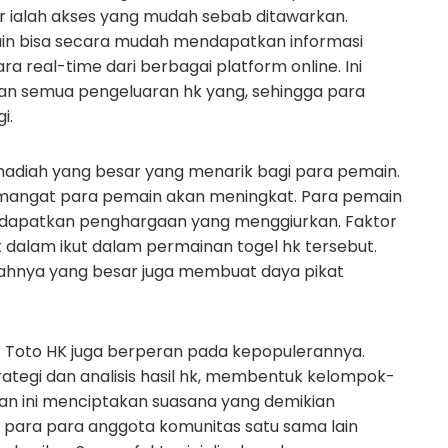
 ialah akses yang mudah sebab ditawarkan.
in bisa secara mudah mendapatkan informasi
ra real-time dari berbagai platform online. Ini
 semua pengeluaran hk yang, sehingga para
i.
hadiah yang besar yang menarik bagi para pemain.
 semangat para pemain akan meningkat. Para pemain
apatkan penghargaan yang menggiurkan. Faktor
ik dalam ikut dalam permainan togel hk tersebut.
lahnya yang besar juga membuat daya pikat
r Toto HK juga berperan pada kepopulerannya.
ategi dan analisis hasil hk, membentuk kelompok-
ran ini menciptakan suasana yang demikian
a para para anggota komunitas satu sama lain