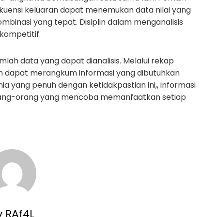
uensi keluaran dapat menemukan data nilai yang
binasi yang tepat. Disiplin dalam menganalisis
kompetitif.
umlah data yang dapat dianalisis. Melalui rekap
n dapat merangkum informasi yang dibutuhkan
 yang penuh dengan ketidakpastian ini,, informasi
orang-orang yang mencoba memanfaatkan setiap
y RAf4L