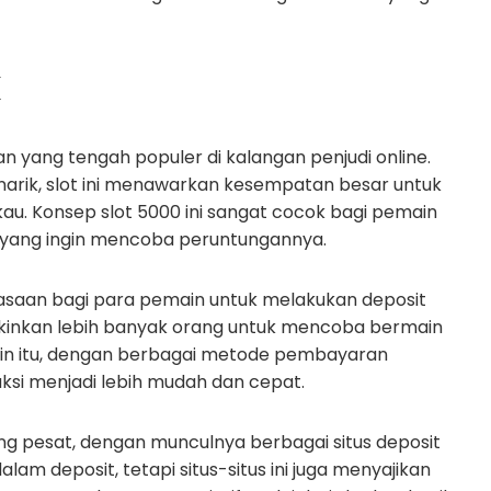
K
 yang tengah populer di kalangan penjudi online.
arik, slot ini menawarkan kesempatan besar untuk
au. Konsep slot 5000 ini sangat cocok bagi pemain
yang ingin mencoba peruntungannya.
asaan bagi para pemain untuk melakukan deposit
gkinkan lebih banyak orang untuk mencoba bermain
ain itu, dengan berbagai metode pembayaran
saksi menjadi lebih mudah dan cepat.
ng pesat, dengan munculnya berbagai situs deposit
 deposit, tetapi situs-situs ini juga menyajikan