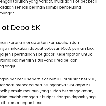
n taruhan yang variatif, mulai dari slot bet kecil
erasakan sensasi bermain sambil berpeluang
mangat.
lot Depo 5K
pemain karena menawarkan kemudahan dan
ya melakukan deposit sebesar 5000, pemain bisa
i jenis permainan slot gacor. Kesempatan untuk
tama jika memilih situs yang kredibel dan
g tinggi.
n bet kecil, seperti slot bet 100 atau slot bet 200,
besar saat mencoba peruntungannya. Slot depo 5K
, baik pemula maupun yang sudah berpengalaman,
 bisa mudah mengatur budget dengan deposit yang
meraih kemenangan besar.