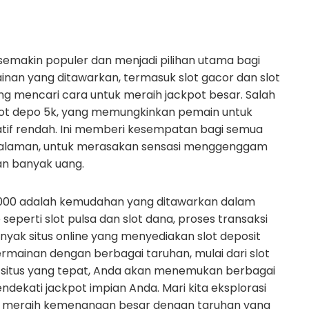
 semakin populer dan menjadi pilihan utama bagi
nan yang ditawarkan, termasuk slot gacor dan slot
ng mencari cara untuk meraih jackpot besar. Salah
slot depo 5k, yang memungkinkan pemain untuk
tif rendah. Ini memberi kesempatan bagi semua
alaman, untuk merasakan sensasi menggenggam
n banyak uang.
 5000 adalah kemudahan yang ditawarkan dalam
perti slot pulsa dan slot dana, proses transaksi
anyak situs online yang menyediakan slot deposit
ainan dengan berbagai taruhan, mulai dari slot
ih situs yang tepat, Anda akan menemukan berbagai
ekati jackpot impian Anda. Mari kita eksplorasi
ana meraih kemenangan besar dengan taruhan yang