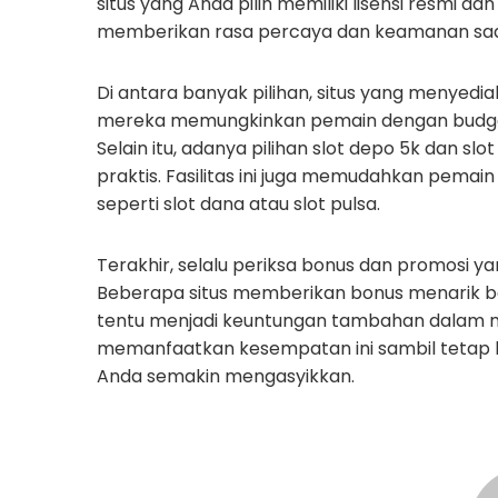
situs yang Anda pilih memiliki lisensi resmi da
memberikan rasa percaya dan keamanan saa
Di antara banyak pilihan, situs yang menyedia
mereka memungkinkan pemain dengan budget
Selain itu, adanya pilihan slot depo 5k dan sl
praktis. Fasilitas ini juga memudahkan pemai
seperti slot dana atau slot pulsa.
Terakhir, selalu periksa bonus dan promosi yan
Beberapa situs memberikan bonus menarik ba
tentu menjadi keuntungan tambahan dalam me
memanfaatkan kesempatan ini sambil tetap 
Anda semakin mengasyikkan.