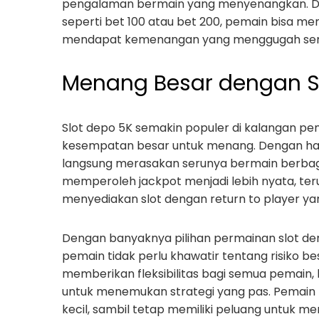
pengalaman bermain yang menyenangkan. Denga
seperti bet 100 atau bet 200, pemain bisa m
mendapat kemenangan yang menggugah se
Menang Besar dengan S
Slot depo 5K semakin populer di kalangan 
kesempatan besar untuk menang. Dengan han
langsung merasakan serunya bermain berbaga
memperoleh jackpot menjadi lebih nyata, teru
menyediakan slot dengan return to player yan
Dengan banyaknya pilihan permainan slot denga
pemain tidak perlu khawatir tentang risiko 
memberikan fleksibilitas bagi semua pemain
untuk menemukan strategi yang pas. Pemain
kecil, sambil tetap memiliki peluang untuk 