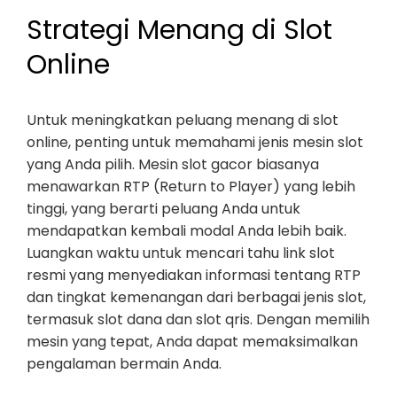
Strategi Menang di Slot
Online
Untuk meningkatkan peluang menang di slot
online, penting untuk memahami jenis mesin slot
yang Anda pilih. Mesin slot gacor biasanya
menawarkan RTP (Return to Player) yang lebih
tinggi, yang berarti peluang Anda untuk
mendapatkan kembali modal Anda lebih baik.
Luangkan waktu untuk mencari tahu link slot
resmi yang menyediakan informasi tentang RTP
dan tingkat kemenangan dari berbagai jenis slot,
termasuk slot dana dan slot qris. Dengan memilih
mesin yang tepat, Anda dapat memaksimalkan
pengalaman bermain Anda.