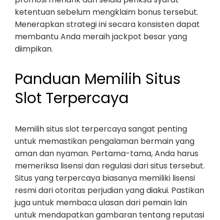
ketentuan sebelum mengklaim bonus tersebut.
Menerapkan strategi ini secara konsisten dapat
membantu Anda meraih jackpot besar yang
diimpikan.
Panduan Memilih Situs
Slot Terpercaya
Memilih situs slot terpercaya sangat penting
untuk memastikan pengalaman bermain yang
aman dan nyaman. Pertama-tama, Anda harus
memeriksa lisensi dan regulasi dari situs tersebut.
Situs yang terpercaya biasanya memiliki lisensi
resmi dari otoritas perjudian yang diakui. Pastikan
juga untuk membaca ulasan dari pemain lain
untuk mendapatkan gambaran tentang reputasi