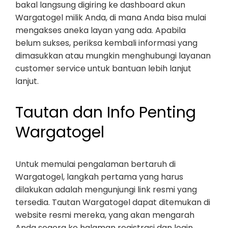
bakal langsung digiring ke dashboard akun
Wargatogel milik Anda, di mana Anda bisa mulai
mengakses aneka layan yang ada. Apabila
belum sukses, periksa kembali informasi yang
dimasukkan atau mungkin menghubungi layanan
customer service untuk bantuan lebih lanjut
lanjut.
Tautan dan Info Penting
Wargatogel
Untuk memulai pengalaman bertaruh di
Wargatogel, langkah pertama yang harus
dilakukan adalah mengunjungi link resmi yang
tersedia. Tautan Wargatogel dapat ditemukan di
website resmi mereka, yang akan mengarah
Anda segera ke halaman registrasi dan login.