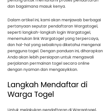
penting untuk memahami proses pendaftaran
dan bagaimana masuk kenya.
Dalam artikel ini, kami akan menjawab berbagai
pertanyaan seputar pendaftaran Wargatogel,
seperti langkah-langkah login Wargatogel,
menemukan link Wargatogel yang terpercaya,
dan hal-hal yang sebaiknya diketahui mengenai
pengguna togel. Dengan panduan ini, diharapkan
Anda akan lebih persiapan untuk mengawali
perjalanan permainan togel secara online
dengan nyaman dan mengasyikkan.
Langkah Mendaftar di
Warga Togel
Untuk melakukan pendaftaran di Wargatogel,