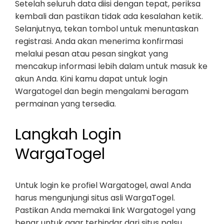
Setelah seluruh data diisi dengan tepat, periksa
kembali dan pastikan tidak ada kesalahan ketik.
Selanjutnya, tekan tombol untuk menuntaskan
registrasi. Anda akan menerima konfirmasi
melalui pesan atau pesan singkat yang
mencakup informasi lebih dalam untuk masuk ke
akun Anda. Kini kamu dapat untuk login
Wargatogel dan begin mengalami beragam
permainan yang tersedia.
Langkah Login
WargaTogel
Untuk login ke profiel Wargatogel, awal Anda
harus mengunjungi situs asli WargaTogel.
Pastikan Anda memakai link Wargatogel yang
benar untuk agar terhindar dari situs palsu.