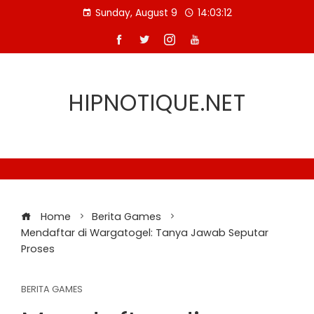
Skip
Sunday, August 9
14:03:12
to
content
HIPNOTIQUE.NET
Home
Berita Games
Mendaftar di Wargatogel: Tanya Jawab Seputar
Proses
BERITA GAMES