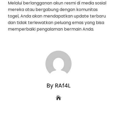
Melalui berlangganan akun resmi di media sosial
mereka atau bergabung dengan komunitas
togel, Anda akan mendapatkan update terbaru
dan tidak terlewatkan peluang emas yang bisa
memperbaiki pengalaman bermain Anda.
By RAf4L