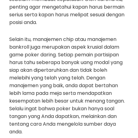
penting agar mengetahui kapan harus bermain
serius serta kapan harus melipat sesuai dengan
posisi anda.
Selain itu, manajemen chip atau manajemen
bankroll juga merupakan aspek krusial dalam
game poker daring. Setiap pemain partisipan
harus tahu seberapa banyak uang modal yang
siap akan dipertaruhkan dan tidak boleh
melebihi yang telah yang telah. Dengan
manajemen yang baik, anda dapat bertahan
lebih lama pada meja serta mendapatkan
kesempatan lebih besar untuk menang tangan.
Selalu ingat bahwa poker bukan hanya soal
tangan yang Anda dapatkan, melainkan dan
tentang cara Anda mengelola sumber daya
anda.