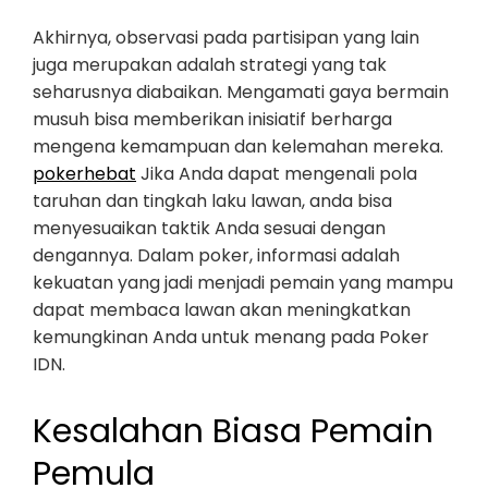
Akhirnya, observasi pada partisipan yang lain
juga merupakan adalah strategi yang tak
seharusnya diabaikan. Mengamati gaya bermain
musuh bisa memberikan inisiatif berharga
mengena kemampuan dan kelemahan mereka.
pokerhebat
Jika Anda dapat mengenali pola
taruhan dan tingkah laku lawan, anda bisa
menyesuaikan taktik Anda sesuai dengan
dengannya. Dalam poker, informasi adalah
kekuatan yang jadi menjadi pemain yang mampu
dapat membaca lawan akan meningkatkan
kemungkinan Anda untuk menang pada Poker
IDN.
Kesalahan Biasa Pemain
Pemula