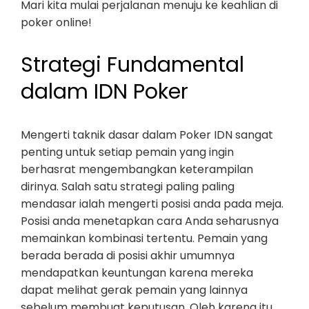
Mari kita mulai perjalanan menuju ke keahlian di
poker online!
Strategi Fundamental
dalam IDN Poker
Mengerti taknik dasar dalam Poker IDN sangat
penting untuk setiap pemain yang ingin
berhasrat mengembangkan keterampilan
dirinya. Salah satu strategi paling paling
mendasar ialah mengerti posisi anda pada meja.
Posisi anda menetapkan cara Anda seharusnya
memainkan kombinasi tertentu. Pemain yang
berada berada di posisi akhir umumnya
mendapatkan keuntungan karena mereka
dapat melihat gerak pemain yang lainnya
sebelum membuat keputusan. Oleh karena itu,