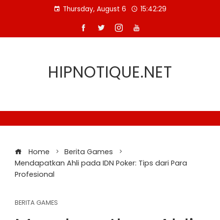
Skip
Thursday, August 6
15:42:29
to
content
HIPNOTIQUE.NET
Home
Berita Games
Mendapatkan Ahli pada IDN Poker: Tips dari Para
Profesional
BERITA GAMES