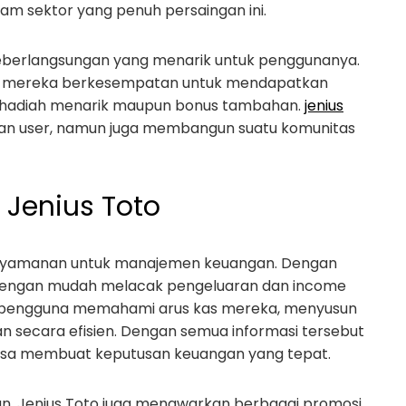
lam sektor yang penuh persaingan ini.
keberlangsungan yang menarik untuk penggunanya.
orm, mereka berkesempatan untuk mendapatkan
i hadiah menarik maupun bonus tambahan.
jenius
tan user, namun juga membangun suatu komunitas
Jenius Toto
nyamanan untuk manajemen keuangan. Dengan
at dengan mudah melacak pengeluaran dan income
kan pengguna memahami arus kas mereka, menyusun
 secara efisien. Dengan semua informasi tersebut
 bisa membuat keputusan keuangan yang tepat.
, Jenius Toto juga menawarkan berbagai promosi