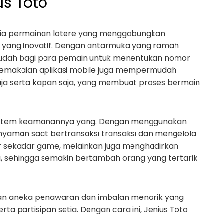
us Toto
unia permainan lotere yang menggabungkan
 yang inovatif. Dengan antarmuka yang ramah
mudah bagi para pemain untuk menentukan nomor
 Pemakaian aplikasi mobile juga mempermudah
aja serta kapan saja, yang membuat proses bermain
h sistem keamanannya yang. Dengan menggunakan
 nyaman saat bertransaksi transaksi dan mengelola
dar sekadar game, melainkan juga menghadirkan
 sehingga semakin bertambah orang yang tertarik
rkan aneka penawaran dan imbalan menarik yang
a partisipan setia. Dengan cara ini, Jenius Toto