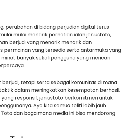
 perubahan di bidang perjudian digital terus
lai mulai menarik perhatian ialah jeniustoto,
n berjudi yang menarik menarik dan
s permainan yang tersedia serta antarmuka yang
k minat banyak sekali pengguna yang mencari
terpercaya.
 berjudi, tetapi serta sebagai komunitas di mana
 taktik dalam meningkatkan kesempatan berhasil.
r yang responsif, jeniustoto berkomitmen untuk
ggunanya. Ayo kita semua teliti lebih jauh
s Toto dan bagaimana media ini bisa mendorong
.