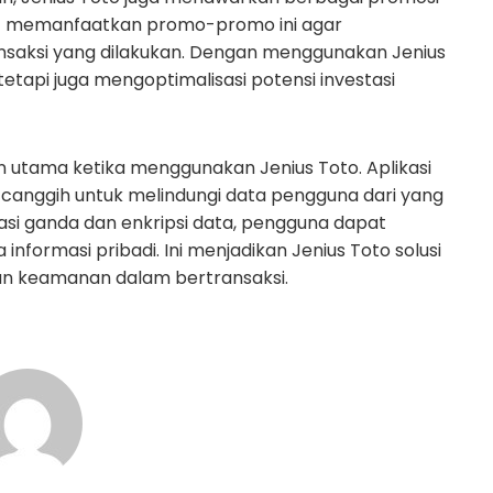
t memanfaatkan promo-promo ini agar
ransaksi yang dilakukan. Dengan menggunakan Jenius
tapi juga mengoptimalisasi potensi investasi
 utama ketika menggunakan Jenius Toto. Aplikasi
g canggih untuk melindungi data pengguna dari yang
kasi ganda dan enkripsi data, pengguna dapat
formasi pribadi. Ini menjadikan Jenius Toto solusi
an keamanan dalam bertransaksi.