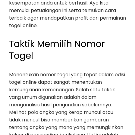
kesempatan anda untuk berhasil. Ayo kita
memulai petualangan ini serta temukan cara
terbaik agar mendapatkan profit dari permainan
togel online.
Taktik Memilih Nomor
Togel
Menentukan nomor togel yang tepat dalam edisi
togel online dapat sangat menentukan
kemungkinan kemenangan. Salah satu taktik
yang umum digunakan adalah dalam
menganalisis hasil pengundian sebelumnya.
Melihat pola angka yang kerap muncul atau
tidak muncul bisa memberikan gambaran
tentang angka yang mana yang memungkinkan
keluar di pengundian berikutnya. Hal ini adalah