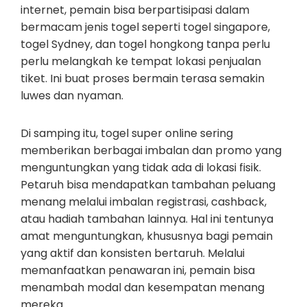
internet, pemain bisa berpartisipasi dalam
bermacam jenis togel seperti togel singapore,
togel Sydney, dan togel hongkong tanpa perlu
perlu melangkah ke tempat lokasi penjualan
tiket. Ini buat proses bermain terasa semakin
luwes dan nyaman.
Di samping itu, togel super online sering
memberikan berbagai imbalan dan promo yang
menguntungkan yang tidak ada di lokasi fisik.
Petaruh bisa mendapatkan tambahan peluang
menang melalui imbalan registrasi, cashback,
atau hadiah tambahan lainnya. Hal ini tentunya
amat menguntungkan, khususnya bagi pemain
yang aktif dan konsisten bertaruh. Melalui
memanfaatkan penawaran ini, pemain bisa
menambah modal dan kesempatan menang
mereka.