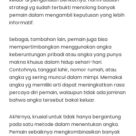
strategi yg sudah terbukti menolong banyak
pemain dalam mengambil keputusan yang lebih
informatif.
Sebagai, tambahan lain, pemain juga bisa
mempertimbangkan menggunakan angka
keberuntungan pribadi atau angka yang punya
makna khusus dalam hidup sehari-hari.
Contohnya, tanggal lahir, nomor rumah, atau
angka yg sering muncul dalam mimpi. Memakai
angka yg memiliki arti dapat meningkatkan rasa
percaya diri pemain, walaupun tidak ada jaminan
bahwa angka tersebut bakal keluar.
Akhirnya, krusial untuk tidak hanya bergantung
pada satu metode dalam menentukan angka.
Pemain sebaiknya mengkombinasikan banyak