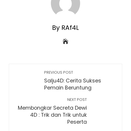
By RAf4L
PREVIOUS POST
Salju4D: Cerita Sukses
Pemain Beruntung
NEXT POST
Membongkar Secreta Dewi
4D : Trik dan Trik untuk
Peserta