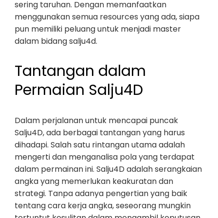
sering taruhan. Dengan memanfaatkan
menggunakan semua resources yang ada, siapa
pun memiliki peluang untuk menjadi master
dalam bidang salju4d.
Tantangan dalam
Permaian Salju4D
Dalam perjalanan untuk mencapai puncak
Salju4D, ada berbagai tantangan yang harus
dihadapi. Salah satu rintangan utama adalah
mengerti dan menganalisa pola yang terdapat
dalam permainan ini. Salju4D adalah serangkaian
angka yang memerlukan keakuratan dan
strategi. Tanpa adanya pengertian yang baik
tentang cara kerja angka, seseorang mungkin
tertuntut kesulitan dalam mengambil keputusan