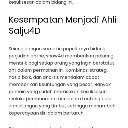
kesuksesan dalam bidang ini.
Kesempatan Menjadi Ahli
Salju4D
Seiring dengan semakin populernya bidang
perjudian online, snow4d memberikan peluang
menarik bagi setiap orang yang ingin berstatus
ahli dalam permainan ini. Kombinasi strategi,
nasib baik, dan analisis mendalam dapat
memberikan keuntungan yang besar. Banyak
pemain yang sudah merasakan kesuksesan
melalui pemahaman mendalam tentang pola
dan bilangan yang timbul, sehingga menambah
kepercayaan diri dalam bertaruh.