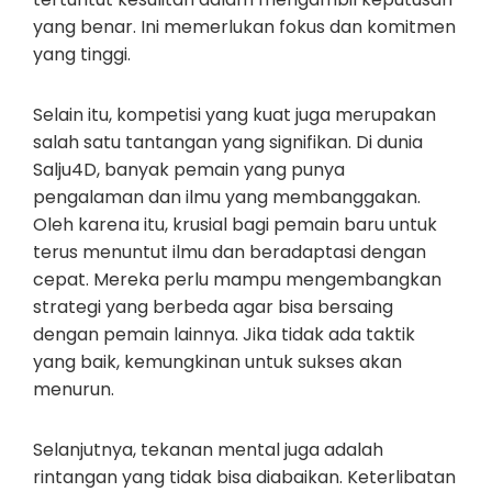
yang benar. Ini memerlukan fokus dan komitmen
yang tinggi.
Selain itu, kompetisi yang kuat juga merupakan
salah satu tantangan yang signifikan. Di dunia
Salju4D, banyak pemain yang punya
pengalaman dan ilmu yang membanggakan.
Oleh karena itu, krusial bagi pemain baru untuk
terus menuntut ilmu dan beradaptasi dengan
cepat. Mereka perlu mampu mengembangkan
strategi yang berbeda agar bisa bersaing
dengan pemain lainnya. Jika tidak ada taktik
yang baik, kemungkinan untuk sukses akan
menurun.
Selanjutnya, tekanan mental juga adalah
rintangan yang tidak bisa diabaikan. Keterlibatan