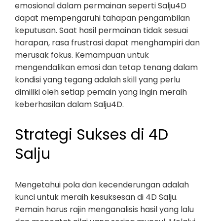
emosional dalam permainan seperti Salju4D
dapat mempengaruhi tahapan pengambilan
keputusan. Saat hasil permainan tidak sesuai
harapan, rasa frustrasi dapat menghampiri dan
merusak fokus. Kemampuan untuk
mengendalikan emosi dan tetap tenang dalam
kondisi yang tegang adalah skill yang perlu
dimiliki oleh setiap pemain yang ingin meraih
keberhasilan dalam Salju4D.
Strategi Sukses di 4D
Salju
Mengetahui pola dan kecenderungan adalah
kunci untuk meraih kesuksesan di 4D Salju.
Pemain harus rajin menganalisis hasil yang lalu