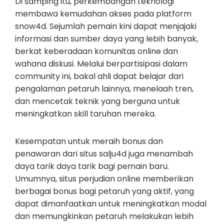
Di samping itu, perkembangan teknologi
membawa kemudahan akses pada platform
snow4d. Sejumlah pemain kini dapat menjajaki
informasi dan sumber daya yang lebih banyak,
berkat keberadaan komunitas online dan
wahana diskusi. Melalui berpartisipasi dalam
community ini, bakal ahli dapat belajar dari
pengalaman petaruh lainnya, menelaah tren,
dan mencetak teknik yang berguna untuk
meningkatkan skill taruhan mereka.
Kesempatan untuk meraih bonus dan
penawaran dari situs salju4d juga menambah
daya tarik daya tarik bagi pemain baru.
Umumnya, situs perjudian online memberikan
berbagai bonus bagi petaruh yang aktif, yang
dapat dimanfaatkan untuk meningkatkan modal
dan memungkinkan petaruh melakukan lebih