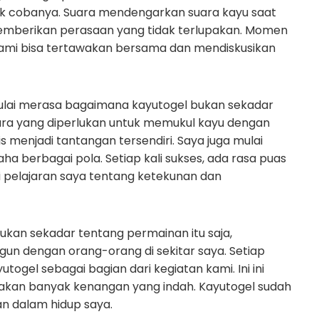
k cobanya. Suara mendengarkan suara kayu saat
mberikan perasaan yang tidak terlupakan. Momen
kami bisa tertawakan bersama dan mendiskusikan
ulai merasa bagaimana kayutogel bukan sekadar
cara yang diperlukan untuk memukul kayu dengan
menjadi tantangan tersendiri. Saya juga mulai
aha berbagai pola. Setiap kali sukses, ada rasa puas
i pelajaran saya tentang ketekunan dan
ukan sekadar tentang permainan itu saja,
un dengan orang-orang di sekitar saya. Setiap
ogel sebagai bagian dari kegiatan kami. Ini ini
akan banyak kenangan yang indah. Kayutogel sudah
n dalam hidup saya.