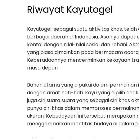
Riwayat Kayutogel
Kayutogel, sebagai suatu aktivitas khas, tel
berbagai daerah di Indonesia. Asalnya dapat 
kental dengan nilai-nilai sosial dan rohani. Ak
yang biasa dimainkan pada bermacam acara ra
Keberadaannya mencerminkan kekayaan tradis
masa depan.
Bahan utama yang dipakai dalam permainan i
dengan amat hati-hati. Kayu yang dipilih tid
juga ciri suara suara yang sebagai ciri khas a
punya ciri khas dalam memproses permainan i
ukuran. Kebudayaan ini tersebut merupakan r
menggambarkan identitas budaya di dalam ti