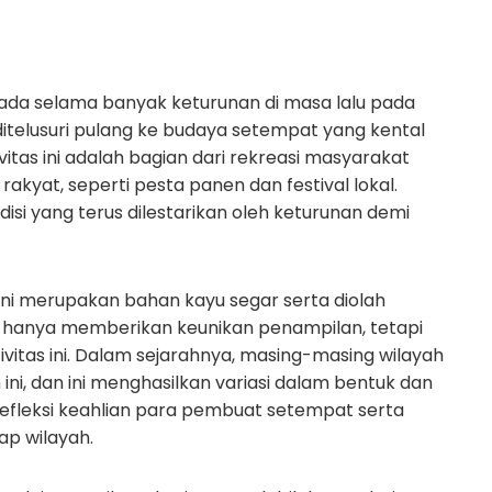
ah ada selama banyak keturunan di masa lalu pada
ditelusuri pulang ke budaya setempat yang kental
tivitas ini adalah bagian dari rekreasi masyarakat
kyat, seperti pesta panen dan festival lokal.
i yang terus dilestarikan oleh keturunan demi
ni merupakan bahan kayu segar serta diolah
ak hanya memberikan keunikan penampilan, tetapi
ktivitas ini. Dalam sejarahnya, masing-masing wilayah
ni, dan ini menghasilkan variasi dalam bentuk dan
efleksi keahlian para pembuat setempat serta
ap wilayah.