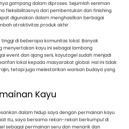
nya gampang dalam diproses. Sejumlah seniman
 fleksibilitasnya dari pembentukan dan finishing.
apat digunakan dalam menghasilkan berbagai
bah atraktivitas produk akhir.
ang tinggi di beberapa komunitas lokal. Banyak
 menyertakan kayu ini sebagai lambang
ai event dan ajang seni, kayutogel sudah menjadi
ifan lokal kepada masyarakat global. Hal ini tidak
jin, tetapi juga melestarikan warisan budaya yang
rmainan Kayu
sankan dalam hidup saya dengan permainan kayu
aat itu, saya bersama rekan-rekan berkumpul di
ogel sebagai permainan seru dan menarik dan