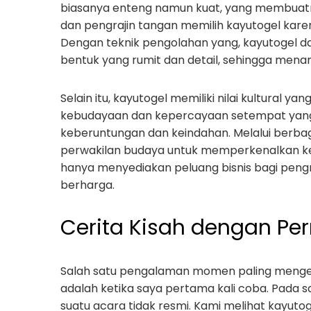
biasanya enteng namun kuat, yang membuat
dan pengrajin tangan memilih kayutogel karena
Dengan teknik pengolahan yang, kayutogel d
bentuk yang rumit dan detail, sehingga menam
Selain itu, kayutogel memiliki nilai kultural y
kebudayaan dan kepercayaan setempat yang
keberuntungan dan keindahan. Melalui berbag
perwakilan budaya untuk memperkenalkan kear
hanya menyediakan peluang bisnis bagi pengra
berharga.
Cerita Kisah dengan Pe
Salah satu pengalaman momen paling menge
adalah ketika saya pertama kali coba. Pada s
suatu acara tidak resmi. Kami melihat kayut