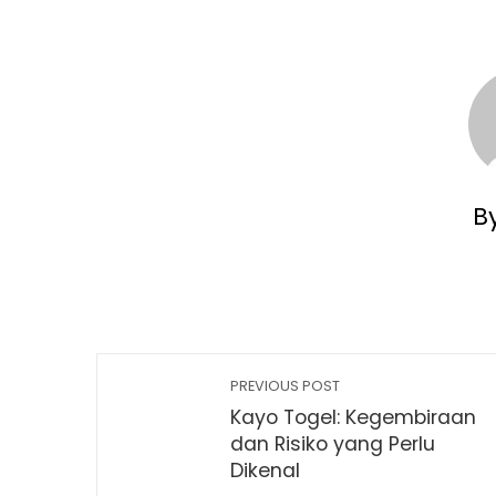
B
PREVIOUS POST
Kayo Togel: Kegembiraan
dan Risiko yang Perlu
Dikenal