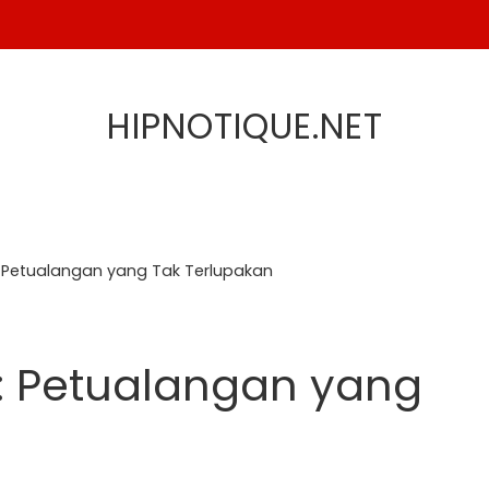
HIPNOTIQUE.NET
: Petualangan yang Tak Terlupakan
a: Petualangan yang