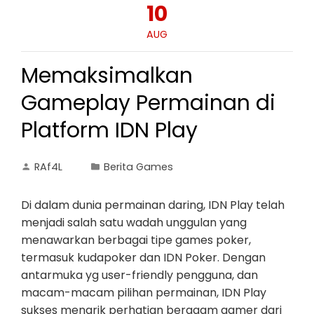
10
AUG
Memaksimalkan
Gameplay Permainan di
Platform IDN Play
RAf4L
Berita Games
Di dalam dunia permainan daring, IDN Play telah
menjadi salah satu wadah unggulan yang
menawarkan berbagai tipe games poker,
termasuk kudapoker dan IDN Poker. Dengan
antarmuka yg user-friendly pengguna, dan
macam-macam pilihan permainan, IDN Play
sukses menarik perhatian beragam gamer dari