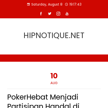
Skip
Saturday, August 8
19:17:44
to
content
HIPNOTIQUE.NET
10
AUG
PokerHebat Menjadi
Partisipan Handal di