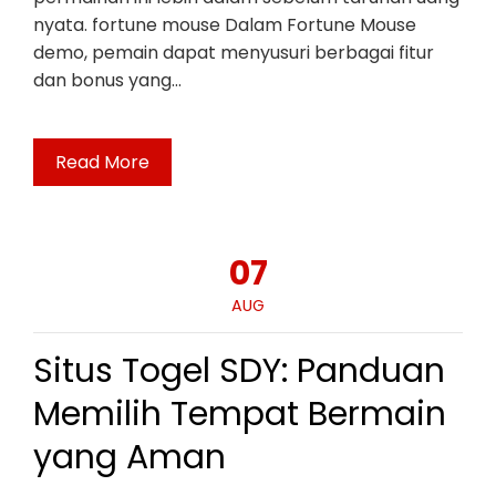
nyata. fortune mouse Dalam Fortune Mouse
demo, pemain dapat menyusuri berbagai fitur
dan bonus yang…
Read More
07
AUG
Situs Togel SDY: Panduan
Memilih Tempat Bermain
yang Aman