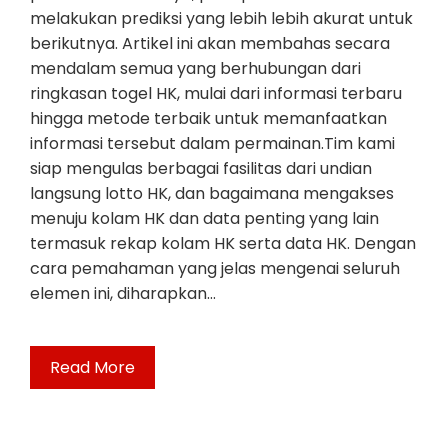
melakukan prediksi yang lebih lebih akurat untuk
berikutnya. Artikel ini akan membahas secara
mendalam semua yang berhubungan dari
ringkasan togel HK, mulai dari informasi terbaru
hingga metode terbaik untuk memanfaatkan
informasi tersebut dalam permainan.Tim kami
siap mengulas berbagai fasilitas dari undian
langsung lotto HK, dan bagaimana mengakses
menuju kolam HK dan data penting yang lain
termasuk rekap kolam HK serta data HK. Dengan
cara pemahaman yang jelas mengenai seluruh
elemen ini, diharapkan…
Read More