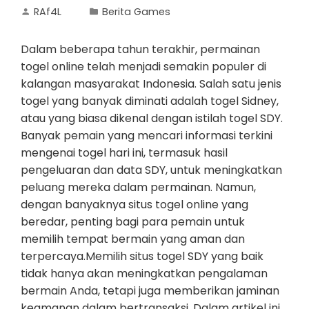
RAf4L
Berita Games
Dalam beberapa tahun terakhir, permainan
togel online telah menjadi semakin populer di
kalangan masyarakat Indonesia. Salah satu jenis
togel yang banyak diminati adalah togel Sidney,
atau yang biasa dikenal dengan istilah togel SDY.
Banyak pemain yang mencari informasi terkini
mengenai togel hari ini, termasuk hasil
pengeluaran dan data SDY, untuk meningkatkan
peluang mereka dalam permainan. Namun,
dengan banyaknya situs togel online yang
beredar, penting bagi para pemain untuk
memilih tempat bermain yang aman dan
terpercaya.Memilih situs togel SDY yang baik
tidak hanya akan meningkatkan pengalaman
bermain Anda, tetapi juga memberikan jaminan
keamanan dalam bertransaksi. Dalam artikel ini,