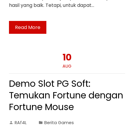
hasil yang baik. Tetapi, untuk dapat…
Read More
10
AUG
Demo Slot PG Soft:
Temukan Fortune dengan
Fortune Mouse
RAf4L
Berita Games