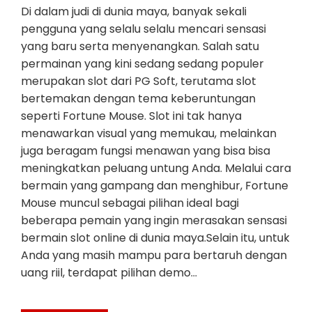
Di dalam judi di dunia maya, banyak sekali
pengguna yang selalu selalu mencari sensasi
yang baru serta menyenangkan. Salah satu
permainan yang kini sedang sedang populer
merupakan slot dari PG Soft, terutama slot
bertemakan dengan tema keberuntungan
seperti Fortune Mouse. Slot ini tak hanya
menawarkan visual yang memukau, melainkan
juga beragam fungsi menawan yang bisa bisa
meningkatkan peluang untung Anda. Melalui cara
bermain yang gampang dan menghibur, Fortune
Mouse muncul sebagai pilihan ideal bagi
beberapa pemain yang ingin merasakan sensasi
bermain slot online di dunia maya.Selain itu, untuk
Anda yang masih mampu para bertaruh dengan
uang riil, terdapat pilihan demo…