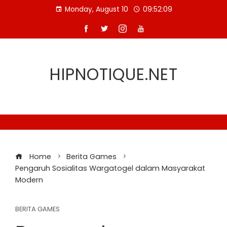
Skip
Monday, August 10
09:52:09
to
content
HIPNOTIQUE.NET
Home
Berita Games
Pengaruh Sosialitas Wargatogel dalam Masyarakat
Modern
BERITA GAMES