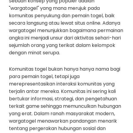
Sebuah konsep yang populer adalah
"wargatogel" yang mana merujuk pada
komunitas penyukung dan pemain togel, baik
secara langsung atau lewat situs online. Adanya
wargatogel menunjukkan bagaimana permainan
angka ini menjadi unsur dari aktivitas sehari-hari
sejumlah orang yang terikat dalam kelompok
dengan minat serupa.
Komunitas togel bukan hanya hanya nama bagi
para pemain togel, tetapi juga
merepresentasikan interaksi komunitas yang
terjalin antar mereka. Komunitas ini sering kali
bertukar informasi, strategi, dan pengetahuan
terkait game sehingga memunculkan hubungan
yang erat. Dalam ranah masyarakat modern,
wargatogel menawarkan pandangan menarik
tentang pergerakan hubungan sosial dan