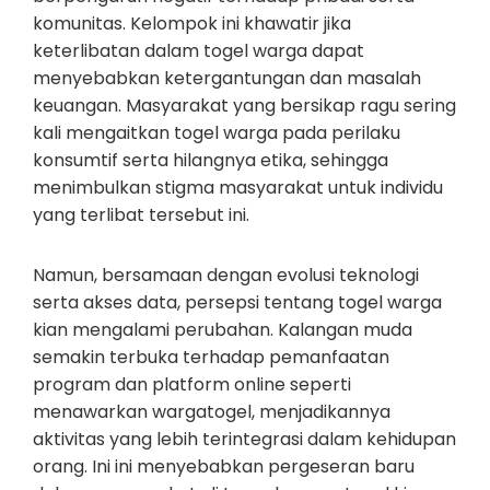
komunitas. Kelompok ini khawatir jika
keterlibatan dalam togel warga dapat
menyebabkan ketergantungan dan masalah
keuangan. Masyarakat yang bersikap ragu sering
kali mengaitkan togel warga pada perilaku
konsumtif serta hilangnya etika, sehingga
menimbulkan stigma masyarakat untuk individu
yang terlibat tersebut ini.
Namun, bersamaan dengan evolusi teknologi
serta akses data, persepsi tentang togel warga
kian mengalami perubahan. Kalangan muda
semakin terbuka terhadap pemanfaatan
program dan platform online seperti
menawarkan wargatogel, menjadikannya
aktivitas yang lebih terintegrasi dalam kehidupan
orang. Ini ini menyebabkan pergeseran baru