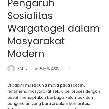
Pengaruh
Sosialitas
Wargatogel dalam
Masyarakat
Modern
RAf4L
July 6, 2025
Di dalam masa dunia maya pada saat ini,
fenomena masyarakat selalu berproses dengan
pesat, menciptakan berbagai kelompok dan
pengenalan yang baru di dalam komunitas.