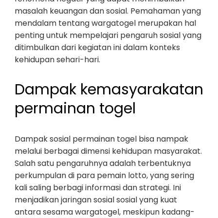
masalah keuangan dan sosial. Pemahaman yang
mendalam tentang wargatogel merupakan hal
penting untuk mempelajari pengaruh sosial yang
ditimbulkan dari kegiatan ini dalam konteks
kehidupan sehari-hari.
Dampak kemasyarakatan
permainan togel
Dampak sosial permainan togel bisa nampak
melalui berbagai dimensi kehidupan masyarakat.
Salah satu pengaruhnya adalah terbentuknya
perkumpulan di para pemain lotto, yang sering
kali saling berbagi informasi dan strategi. Ini
menjadikan jaringan sosial sosial yang kuat
antara sesama wargatogel, meskipun kadang-