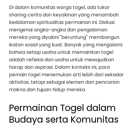
Di dalam komunitas warga togel, ada tukar
sharing cerita dan keyakinan yang menambah
kedalaman spiritualitas permainan ini. Diskusi
mengenai angka-angka dan pengalaman
mereka yang diyakini "beruntung" membangun
ikatan sosial yang kuat. Banyak yang mengalami
bahwa setiap usaha untuk memainkan togel
adalah refleksi dari usaha untuk mewujudkan
harap dan aspirasi. Dalam konteks ini, para
pemain togel menemukan arti lebih dari sekadar
aktivitas, tetapi sebagai elemen dari pencarian
makna dan tujuan hidup mereka.
Permainan Togel dalam
Budaya serta Komunitas