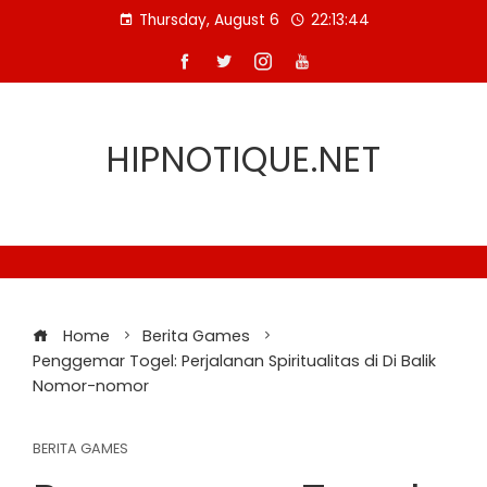
Skip
Thursday, August 6
22:13:44
to
content
HIPNOTIQUE.NET
Home
Berita Games
Penggemar Togel: Perjalanan Spiritualitas di Di Balik
Nomor-nomor
BERITA GAMES