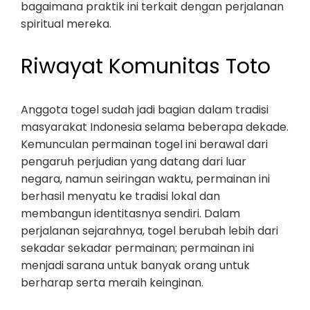
bagaimana praktik ini terkait dengan perjalanan
spiritual mereka.
Riwayat Komunitas Toto
Anggota togel sudah jadi bagian dalam tradisi
masyarakat Indonesia selama beberapa dekade.
Kemunculan permainan togel ini berawal dari
pengaruh perjudian yang datang dari luar
negara, namun seiringan waktu, permainan ini
berhasil menyatu ke tradisi lokal dan
membangun identitasnya sendiri. Dalam
perjalanan sejarahnya, togel berubah lebih dari
sekadar sekadar permainan; permainan ini
menjadi sarana untuk banyak orang untuk
berharap serta meraih keinginan.