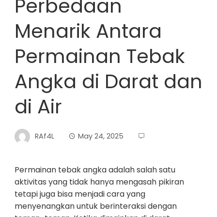
Perbedaan
Menarik Antara
Permainan Tebak
Angka di Darat dan
di Air
RAf4L
May 24, 2025
Permainan tebak angka adalah salah satu
aktivitas yang tidak hanya mengasah pikiran
tetapi juga bisa menjadi cara yang
menyenangkan untuk berinteraksi dengan