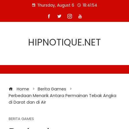
Skip
Thursday, August 6
18:41:54
to
content
HIPNOTIQUE.NET
Home
Berita Games
Perbedaan Menarik Antara Permainan Tebak Angka
di Darat dan di Air
BERITA GAMES