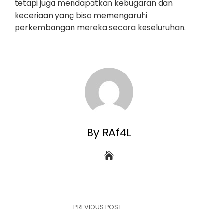
tetapi juga mendapatkan kebugaran dan
keceriaan yang bisa memengaruhi
perkembangan mereka secara keseluruhan.
By RAf4L
PREVIOUS POST