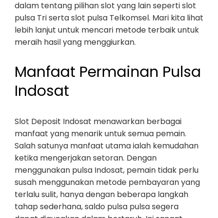
dalam tentang pilihan slot yang lain seperti slot
pulsa Tri serta slot pulsa Telkomsel. Mari kita lihat
lebih lanjut untuk mencari metode terbaik untuk
meraih hasil yang menggiurkan.
Manfaat Permainan Pulsa
Indosat
Slot Deposit Indosat menawarkan berbagai
manfaat yang menarik untuk semua pemain.
Salah satunya manfaat utama ialah kemudahan
ketika mengerjakan setoran. Dengan
menggunakan pulsa Indosat, pemain tidak perlu
susah menggunakan metode pembayaran yang
terlalu sulit, hanya dengan beberapa langkah
tahap sederhana, saldo pulsa pulsa segera