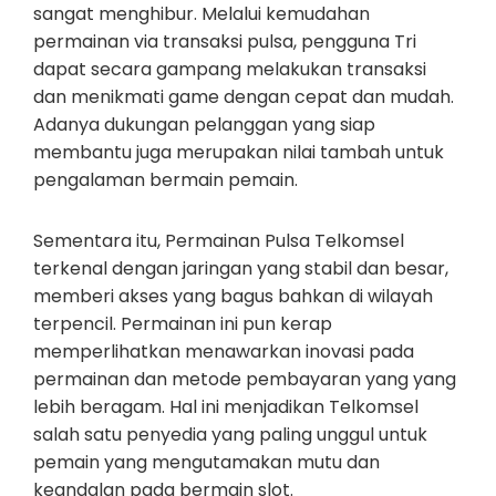
sangat menghibur. Melalui kemudahan
permainan via transaksi pulsa, pengguna Tri
dapat secara gampang melakukan transaksi
dan menikmati game dengan cepat dan mudah.
Adanya dukungan pelanggan yang siap
membantu juga merupakan nilai tambah untuk
pengalaman bermain pemain.
Sementara itu, Permainan Pulsa Telkomsel
terkenal dengan jaringan yang stabil dan besar,
memberi akses yang bagus bahkan di wilayah
terpencil. Permainan ini pun kerap
memperlihatkan menawarkan inovasi pada
permainan dan metode pembayaran yang yang
lebih beragam. Hal ini menjadikan Telkomsel
salah satu penyedia yang paling unggul untuk
pemain yang mengutamakan mutu dan
keandalan pada bermain slot.