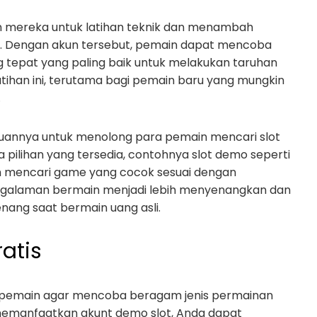
n mereka untuk latihan teknik dan menambah
e. Dengan akun tersebut, pemain dapat mencoba
g tepat yang paling baik untuk melakukan taruhan
atihan ini, terutama bagi pemain baru yang mungkin
.
nnya untuk menolong para pemain mencari slot
pilihan yang tersedia, contohnya slot demo seperti
 mencari game yang cocok sesuai dengan
engalaman bermain menjadi lebih menyenangkan dan
ang saat bermain uang asli.
atis
i pemain agar mencoba beragam jenis permainan
 memanfaatkan akunt demo slot, Anda dapat