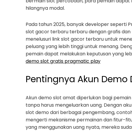
bermain slot percobaan, para pemain dapat me
hilangnya modal.
Pada tahun 2025, banyak developer seperti 
slot gacor terbaru terbaru dengan grafis d
menelusuri link slot gacor terbaru untuk m
peluang yang lebih tinggi untuk menang. Deng
pemain dapat melakukan keputusan yang leb
demo slot gratis pragmatic play
Pentingnya Akun Demo 
Akun demo slot amat diperlukan bagi pemain 
tanpa harus mengeluarkan uang. Dengan akun 
slot demo dari berbagai pengembang, contohn
mengerti mekanisme permainan dan fitur-fit
yang menggunakan uang nyata, mereka sudah 