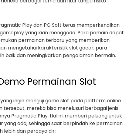
neliti berbagai tema dan fitur tanpa risiko
Pragmatic Play dan PG Soft terus memperkenalkan
an gameplay yang kian menggoda. Para pemain dapat
enemukan permainan terbaru yang memberikan
an mengetahui karakteristik slot gacor, para
ih baik dan meningkatkan pengalaman bermain.
Demo Permainan Slot
yang ingin menguji game slot pada platform online
tersebut, mereka bisa menelusuri berbagai jenis
ya Pragmatic Play. Hal ini memberi peluang untuk
ur yang ada, sehingga saat berpindah ke permainan
lebih dan percaya diri.