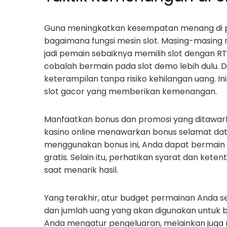
Guna meningkatkan kesempatan menang di per
bagaimana fungsi mesin slot. Masing-masing 
jadi pemain sebaiknya memilih slot dengan RTP
cobalah bermain pada slot demo lebih dulu.
keterampilan tanpa risiko kehilangan uang.
slot gacor yang memberikan kemenangan.
Manfaatkan bonus dan promosi yang ditawarka
kasino online menawarkan bonus selamat da
menggunakan bonus ini, Anda dapat bermain l
gratis. Selain itu, perhatikan syarat dan kete
saat menarik hasil.
Yang terakhir, atur budget permainan Anda s
dan jumlah uang yang akan digunakan untuk 
Anda mengatur pengeluaran, melainkan jug