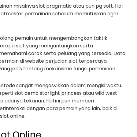
an misalnya slot pragmatic atau pun pg soft. Hal
i atmosfer permainan sebelum memutuskan agar
enolong pemain untuk mengembangkan taktik
beberapa slot yang menguntungkan serta
 memahami corak serta peluang yang tersedia. Data
ermain di website perjudian slot terpercaya,
ng jelas tentang mekanisme fungsi permainan.
metode sangat mengasyikkan dalam mengisi waktu.
perti slot demo starlight princess atau wild west
 adanya tekanan. Hal ini pun memberi
nteraksi dengan para pemain yang lain, baik di
lot online.
ot Online