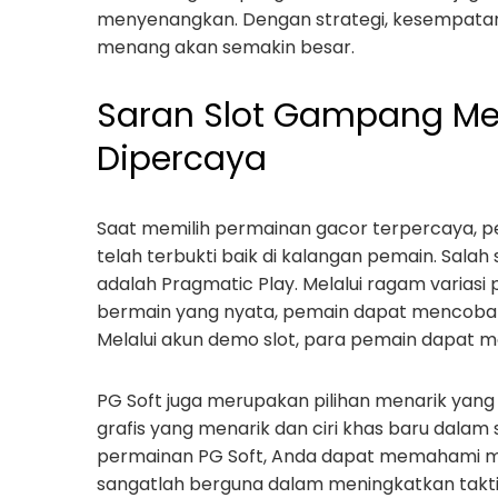
menyenangkan. Dengan strategi, kesempatan 
menang akan semakin besar.
Saran Slot Gampang M
Dipercaya
Saat memilih permainan gacor terpercaya,
telah terbukti baik di kalangan pemain. Salah
adalah Pragmatic Play. Melalui ragam vari
bermain yang nyata, pemain dapat mencoba 
Melalui akun demo slot, para pemain dapat m
PG Soft juga merupakan pilihan menarik yan
grafis yang menarik dan ciri khas baru dalam 
permainan PG Soft, Anda dapat memahami me
sangatlah berguna dalam meningkatkan tak