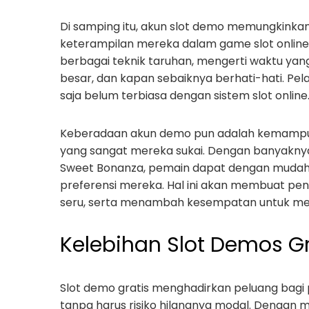
Di samping itu, akun slot demo memungkinka
keterampilan mereka dalam game slot onlin
berbagai teknik taruhan, mengerti waktu yan
besar, dan kapan sebaiknya berhati-hati. Pel
saja belum terbiasa dengan sistem slot online
Keberadaan akun demo pun adalah kemampua
yang sangat mereka sukai. Dengan banyaknya 
Sweet Bonanza, pemain dapat dengan mudah
preferensi mereka. Hal ini akan membuat p
seru, serta menambah kesempatan untuk men
Kelebihan Slot Demos Gr
Slot demo gratis menghadirkan peluang bag
tanpa harus risiko hilangnya modal. Dengan