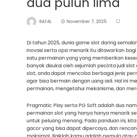
dua puluh lima
RAf4L
November 7, 2025
Di tahun 2025, dunia game slot daring sem
inovasi serta opsi menarik itu ditawarkan bag
satu permainan yang yang memberikan kesem
banyak disukai oleh sejumlah pecinta judi slo
slot, anda dapat mencoba berbagai jenis per
agar bisa bermain dengan uang asli. Hal ini
permainan, mengetahui mekanisme, dan merasa
Pragmatic Play serta PG Soft adalah dua nama
permainan slot yang hanya hanya menarik seca
untuk peluang menang. Pada panduan ini, kita
gacor yang bisa dapat dipercaya, dan renca
maksimal. Baiklah kamu adalah pemula atau