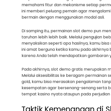
memahami fitur dan mekanisme setiap permain
ini memberi peluang pemain agar mengalam
bermain dengan menggunakan modal asli.
Di samping itu, permainan slot demo pun m
taruhan lebih lebih baik. Melalui pengujian 
menyaksikan seperti apa hasilnya, kamu bisa
ini amat berguna ketika kamu pada akhirnya b
karena Anda telah mendapatkan gambaran ya
Pada akhirnya, slot demo gratis merupakan 
Melalui aksesibilitas ke beragam permainan se
gold, kamu bisa merasakan pengalaman tanpa
kesempatan agar bersenang-senang serta beri
tempat kasino nyata ataupun pada perjudian s
Taktik Kemenangan di Sl