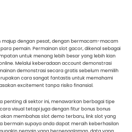
akin majup dengan pesat, dengan bermacam-macam
i para pemain. Permainan slot gacor, dikenal sebagai
patan untuk menang lebih besar yang lebih kian
t online. Melalui keberadaan account demonstrasi
mainan demonstrasi secara gratis sebelum memilih
 merupakan cara sangat fantastis untuk memahami
kan excitement tanpa risiko finansial.
 penting di sektor ini, menawarkan berbagai tipe
ra visual tetapi juga dengan fitur bonus bonus
 akan membahas slot demo terbaru, link slot yang
na bermain supaya anda dapat meraih keberhasilan
 mungkin pemain yang berpengalaman, data yang