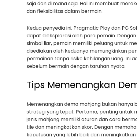
saja dan di mana saja. Hal ini membuat mer
dan fleksibilitas dalam bermain.
Kedua penyedia ini, Pragmatic Play dan PG So
dapat dieksplorasi oleh para pemain. Dengan f
simbol liar, pemain memiliki peluang untuk m
disediakan oleh keduanya memungkinkan pe
permainan tanpa risiko kehilangan uang. Ini 
sebelum bermain dengan taruhan nyata.
Tips Memenangkan De
Memenangkan demo mahjong bukan hanya ber
strategi yang tepat. Pertama, penting untu
jenis mahjong memiliki aturan dan cara ber
tile dan meningkatkan skor. Dengan memah
keputusan yang lebih baik dan meningkatka