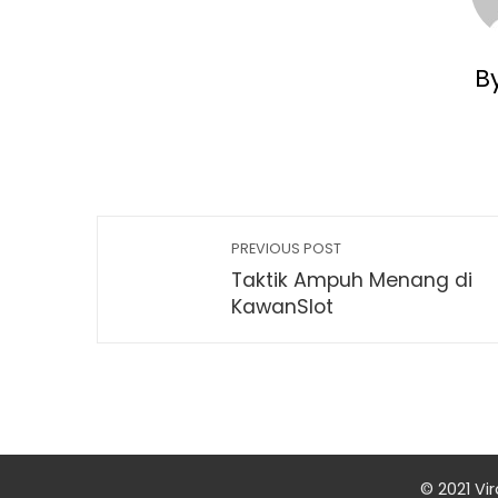
B
PREVIOUS POST
Taktik Ampuh Menang di
KawanSlot
© 2021 Vir