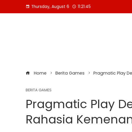
Skip
Thursday, August 6
11:21:45
to
content
Home
Berita Games
Pragmatic Play 
BERITA GAMES
Pragmatic Play 
Rahasia Kemena