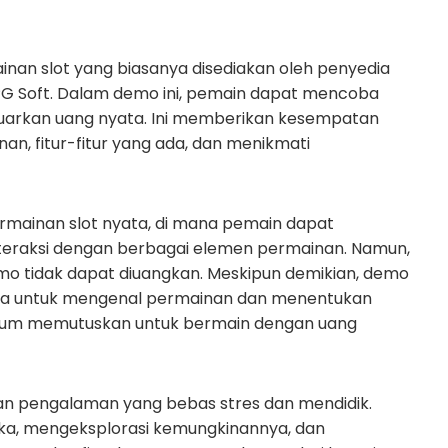
inan slot yang biasanya disediakan oleh penyedia
 PG Soft. Dalam demo ini, pemain dapat mencoba
luarkan uang nyata. Ini memberikan kesempatan
, fitur-fitur yang ada, dan menikmati
ermainan slot nyata, di mana pemain dapat
nteraksi dengan berbagai elemen permainan. Namun,
 tidak dapat diuangkan. Meskipun demikian, demo
guna untuk mengenal permainan dan menentukan
elum memutuskan untuk bermain dengan uang
an pengalaman yang bebas stres dan mendidik.
a, mengeksplorasi kemungkinannya, dan