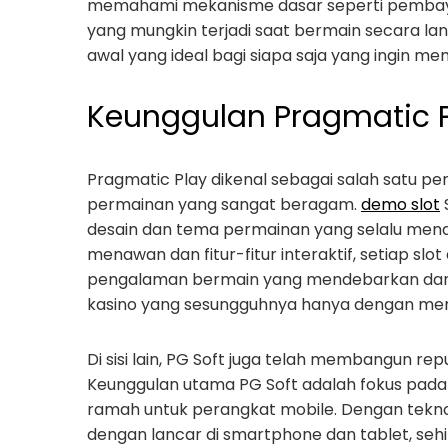
memahami mekanisme dasar seperti pembayar
yang mungkin terjadi saat bermain secara la
awal yang ideal bagi siapa saja yang ingin me
Keunggulan Pragmatic P
Pragmatic Play dikenal sebagai salah satu p
permainan yang sangat beragam.
demo slot
desain dan tema permainan yang selalu mena
menawan dan fitur-fitur interaktif, setiap s
pengalaman bermain yang mendebarkan dan
kasino yang sesungguhnya hanya dengan m
Di sisi lain, PG Soft juga telah membangun repu
Keunggulan utama PG Soft adalah fokus pada
ramah untuk perangkat mobile. Dengan tekno
dengan lancar di smartphone dan tablet, s