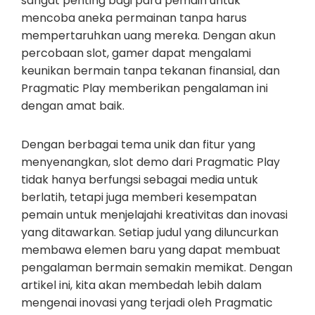
sangat penting bagi para pemain untuk
mencoba aneka permainan tanpa harus
mempertaruhkan uang mereka. Dengan akun
percobaan slot, gamer dapat mengalami
keunikan bermain tanpa tekanan finansial, dan
Pragmatic Play memberikan pengalaman ini
dengan amat baik.
Dengan berbagai tema unik dan fitur yang
menyenangkan, slot demo dari Pragmatic Play
tidak hanya berfungsi sebagai media untuk
berlatih, tetapi juga memberi kesempatan
pemain untuk menjelajahi kreativitas dan inovasi
yang ditawarkan. Setiap judul yang diluncurkan
membawa elemen baru yang dapat membuat
pengalaman bermain semakin memikat. Dengan
artikel ini, kita akan membedah lebih dalam
mengenai inovasi yang terjadi oleh Pragmatic