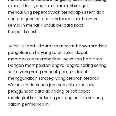
akurat. Hasil yang transparan ini sangat
mendukung kepercayaan terhadap sistem dan
dan pengundian pengundian, menjadikannya
semakin menarik untuk berpartisipasi
berpartisipasi
Selain itu perlu dicatat mencatat bahwa statistik
pengeluaran hk yang telah telah dapat
memberikan memberikan wawasan berharga.
Dengan mempelajari angka-angka sering sering
serta yang yang muncul, pemain dapat
menggunakan strategi yang terarah terarah
Walaupun tidak ada jaminan untuk meraih,
penggunaan data dan yang tepat dapat
meningkatkan peluang peluang untuk menang
dalam permainan ini.