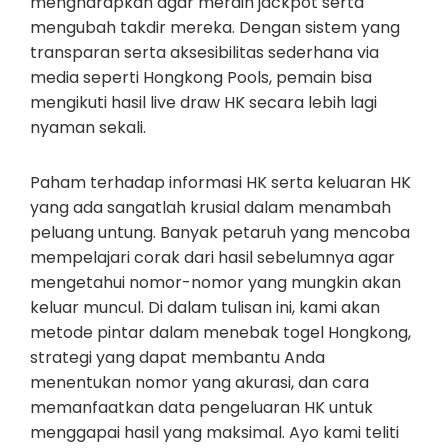
mengharapkan agar meraih jackpot serta
mengubah takdir mereka. Dengan sistem yang
transparan serta aksesibilitas sederhana via
media seperti Hongkong Pools, pemain bisa
mengikuti hasil live draw HK secara lebih lagi
nyaman sekali.
Paham terhadap informasi HK serta keluaran HK
yang ada sangatlah krusial dalam menambah
peluang untung. Banyak petaruh yang mencoba
mempelajari corak dari hasil sebelumnya agar
mengetahui nomor-nomor yang mungkin akan
keluar muncul. Di dalam tulisan ini, kami akan
metode pintar dalam menebak togel Hongkong,
strategi yang dapat membantu Anda
menentukan nomor yang akurasi, dan cara
memanfaatkan data pengeluaran HK untuk
menggapai hasil yang maksimal. Ayo kami teliti