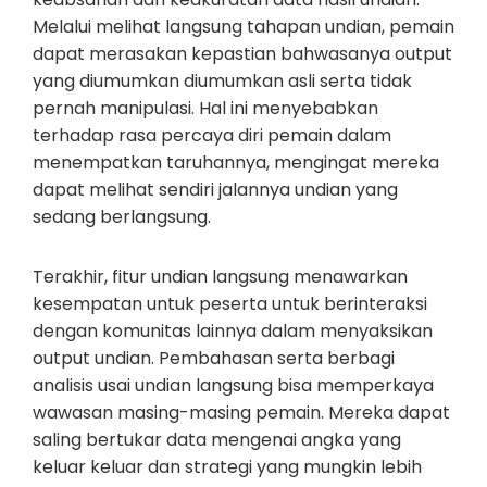
Melalui melihat langsung tahapan undian, pemain
dapat merasakan kepastian bahwasanya output
yang diumumkan diumumkan asli serta tidak
pernah manipulasi. Hal ini menyebabkan
terhadap rasa percaya diri pemain dalam
menempatkan taruhannya, mengingat mereka
dapat melihat sendiri jalannya undian yang
sedang berlangsung.
Terakhir, fitur undian langsung menawarkan
kesempatan untuk peserta untuk berinteraksi
dengan komunitas lainnya dalam menyaksikan
output undian. Pembahasan serta berbagi
analisis usai undian langsung bisa memperkaya
wawasan masing-masing pemain. Mereka dapat
saling bertukar data mengenai angka yang
keluar keluar dan strategi yang mungkin lebih