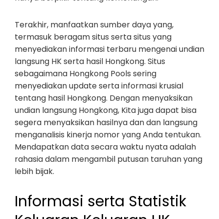
Terakhir, manfaatkan sumber daya yang,
termasuk beragam situs serta situs yang
menyediakan informasi terbaru mengenai undian
langsung HK serta hasil Hongkong. Situs
sebagaimana Hongkong Pools sering
menyediakan update serta informasi krusial
tentang hasil Hongkong. Dengan menyaksikan
undian langsung Hongkong, Kita juga dapat bisa
segera menyaksikan hasilnya dan dan langsung
menganalisis kinerja nomor yang Anda tentukan.
Mendapatkan data secara waktu nyata adalah
rahasia dalam mengambil putusan taruhan yang
lebih bijak.
Informasi serta Statistik