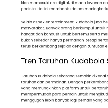
kian memasuki era digital, di mana layanan 
pecinta. Hal ini membantu dalam meningkatkan
Selain aspek entertainment, kudabola juga be
masyarakat. Banyak orang berkumpul untuk 
hangat dan kondusif untuk bertemu serta me
bukan sekedar hanya permainan, tetapi serta m
terus berkembang sejalan dengan tuntutan er
Tren Taruhan Kudabola S
Taruhan Kudabola sekarang semakin dikenal d
taruhan dan permainan. Dengan perkembangan
yang memungkinkan platform untuk bertaruh pa
mempermudah para pemain untuk mengikuti 
menggugah lebih banyak lagi pemain yang ba