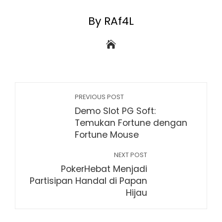
By RAf4L
PREVIOUS POST
Demo Slot PG Soft:
Temukan Fortune dengan
Fortune Mouse
NEXT POST
PokerHebat Menjadi
Partisipan Handal di Papan
Hijau