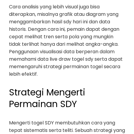
Cara analisis yang lebih visual juga bisa
diterapkan, misalnya grafik atau diagram yang
menggambarkan hasil sdy hari ini dan data
historis. Dengan cara ini, pemain dapat dengan
cepat melihat tren serta pola yang mungkin
tidak terlihat hanya dari melihat angka-angka.
Penggunaan visualisasi data berperan dalam
memahami data live draw togel sdy serta dapat
memengaruhi strategi permainan togel secara
lebih efektif.
Strategi Mengerti
Permainan SDY
Mengerti togel SDY membutuhkan cara yang
tepat sistematis serta teliti. Sebuah strategi yang