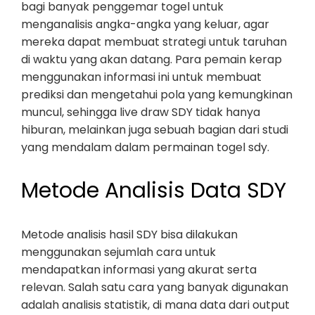
bagi banyak penggemar togel untuk
menganalisis angka-angka yang keluar, agar
mereka dapat membuat strategi untuk taruhan
di waktu yang akan datang. Para pemain kerap
menggunakan informasi ini untuk membuat
prediksi dan mengetahui pola yang kemungkinan
muncul, sehingga live draw SDY tidak hanya
hiburan, melainkan juga sebuah bagian dari studi
yang mendalam dalam permainan togel sdy.
Metode Analisis Data SDY
Metode analisis hasil SDY bisa dilakukan
menggunakan sejumlah cara untuk
mendapatkan informasi yang akurat serta
relevan. Salah satu cara yang banyak digunakan
adalah analisis statistik, di mana data dari output