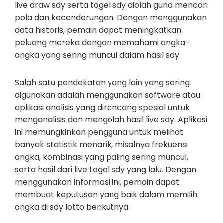
live draw sdy serta togel sdy diolah guna mencari
pola dan kecenderungan. Dengan menggunakan
data historis, pemain dapat meningkatkan
peluang mereka dengan memahami angka-
angka yang sering muncul dalam hasil sdy.
Salah satu pendekatan yang lain yang sering
digunakan adalah menggunakan software atau
aplikasi analisis yang dirancang spesial untuk
menganalisis dan mengolah hasil live sdy. Aplikasi
ini memungkinkan pengguna untuk melihat
banyak statistik menarik, misalnya frekuensi
angka, kombinasi yang paling sering muncul,
serta hasil dari live togel sdy yang lalu. Dengan
menggunakan informasi ini, pemain dapat
membuat keputusan yang baik dalam memilih
angka di sdy lotto berikutnya.