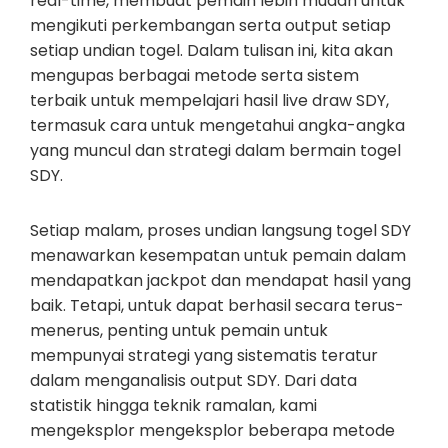
real-time, membuat pemain lebih mudah untuk
mengikuti perkembangan serta output setiap
setiap undian togel. Dalam tulisan ini, kita akan
mengupas berbagai metode serta sistem
terbaik untuk mempelajari hasil live draw SDY,
termasuk cara untuk mengetahui angka-angka
yang muncul dan strategi dalam bermain togel
SDY.
Setiap malam, proses undian langsung togel SDY
menawarkan kesempatan untuk pemain dalam
mendapatkan jackpot dan mendapat hasil yang
baik. Tetapi, untuk dapat berhasil secara terus-
menerus, penting untuk pemain untuk
mempunyai strategi yang sistematis teratur
dalam menganalisis output SDY. Dari data
statistik hingga teknik ramalan, kami
mengeksplor mengeksplor beberapa metode