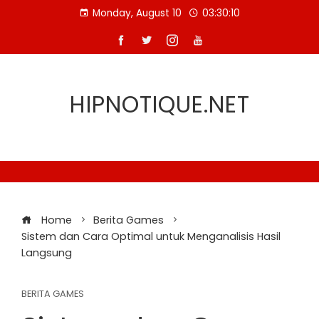
Skip
Monday, August 10
03:30:11
to
content
HIPNOTIQUE.NET
Home
Berita Games
Sistem dan Cara Optimal untuk Menganalisis Hasil
Langsung
BERITA GAMES