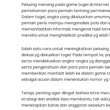
Peluang menang pada game togel di internet
pemahaman para pemain tentang permainan te
Dalam togel, angka yang dikeluarkan umumny
pemain perlu mampu menganalisis pola dan i
memanfaatkan informasi mengenai hasil lotre
mereka untuk menghasilkan prediksi yg lebih 
Salah satu cara untuk meningkatkan peluang 
diskusi yg diskusikan togel. Pada tempat ini, p
serta mendiskusikan angka-angka yg diang
serta pengetahuan dari para para pemain la
memberikan manfaat lebih ke dalam game tog
sebagai acuan dalam menentukan nomor yg 
Tetapi, penting agar diingat bahwa lotre me
strategi dan analisis bisa membantu, tak ada 
menetapkan batas dan anggaran sebelum ber