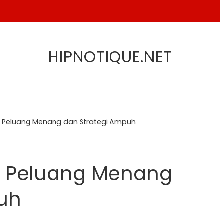
HIPNOTIQUE.NET
e: Peluang Menang dan Strategi Ampuh
e: Peluang Menang
uh