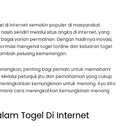
el di internet semakin populer di masyarakat.
asib sendiri melalui situs angka di internet, yang
ai varian permainan. Dengan hadirnya inovasi,
masi mengenai togel tonline dan keluaran togel
menambah peluang kemenangan.
nyenangkan, penting bagi pemain untuk memahami
. Melalui petunjuk jitu dan pemahaman yang cukup
a meningkatkan kemungkinan untuk menang. Ayo kita
bagaimana cara meningkatkan kemungkinan menang
am Togel Di Internet