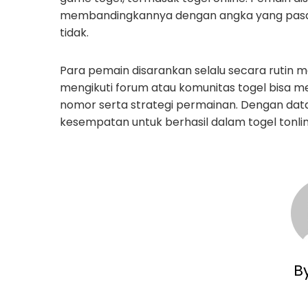
membandingkannya dengan angka yang pasan
tidak.
Para pemain disarankan selalu secara rutin me
mengikuti forum atau komunitas togel bisa 
nomor serta strategi permainan. Dengan data
kesempatan untuk berhasil dalam togel tonlin
B