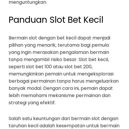
menguntungkan.
Panduan Slot Bet Kecil
Bermain slot dengan bet kecil dapat menjadi
pilihan yang menarik, terutama bagi pemula
yang ingin merasakan pengalaman bermain
tanpa mengambil risiko besar. Slot bet kecil,
seperti slot bet 100 atau slot bet 200,
memungkinkan pemain untuk mengeksplorasi
berbagai permainan tanpa harus mengeluarkan
banyak modal. Dengan cara ini, pemain dapat
lebih memahami mekanisme permainan dan
strategi yang efektif.
Salah satu keuntungan dari bermain slot dengan
taruhan kecil adalah kesempatan untuk bermain