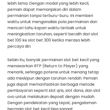
lebih lama. Dengan modal yang lebih kecil,
pemain dapat memanjakan diri dalam
permainan tanpa terburu-buru. Ini memberi
waktu untuk menganalisis pola permainan dan
mencari tahu kapan waktu terbaik untuk
meningkatkan taruhan, seperti beralih dari slot
bet 100 ke slot bet 300 ketika merasa lebih
percaya diri.
Selain itu, banyak permainan slot bet kecil yang
menawarkan RTP (Return to Player) yang
menarik, sehingga potensi untuk menang tetap
ada meskipun dengan taruhan rendah. Pemain
juga dapat memanfaatkan berbagai metode
pembayaran seperti slot qris, slot dana, dan slot
ovo untuk melakukan deposit dengan mudah.
Dengan pendekatan yang tepat, pengalaman
bermain slot bet kecil bisa sangat