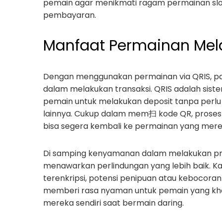
pemain agar menikmati ragam permainan slo
pembayaran.
Manfaat Permainan Mela
Dengan menggunakan permainan via QRIS, par
dalam melakukan transaksi. QRIS adalah sis
pemain untuk melakukan deposit tanpa perlu
lainnya. Cukup dalam mem扫 kode QR, proses
bisa segera kembali ke permainan yang merek
Di samping kenyamanan dalam melakukan pro
menawarkan perlindungan yang lebih baik. 
terenkripsi, potensi penipuan atau kebocoran 
memberi rasa nyaman untuk pemain yang khaw
mereka sendiri saat bermain daring.