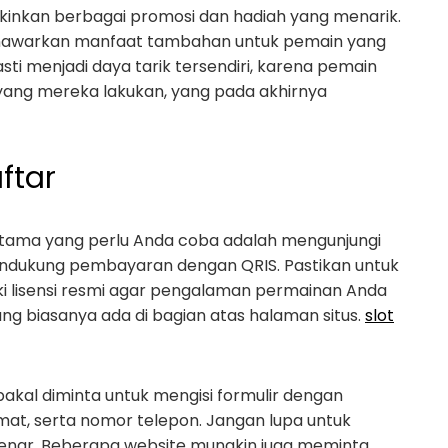
gkinkan berbagai promosi dan hadiah yang menarik.
nawarkan manfaat tambahan untuk pemain yang
ti menjadi daya tarik tersendiri, karena pemain
yang mereka lakukan, yang pada akhirnya
ftar
tama yang perlu Anda coba adalah mengunjungi
mendukung pembayaran dengan QRIS. Pastikan untuk
ki lisensi resmi agar pengalaman permainan Anda
ang biasanya ada di bagian atas halaman situs.
slot
akal diminta untuk mengisi formulir dengan
mat, serta nomor telepon. Jangan lupa untuk
nar. Beberapa website mungkin juga meminta