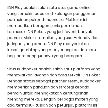
IDN Play adalah salah satu situs game online
yang semakin populer di kalangan penggemar
permainan poker di Indonesia. Platform ini
memberikan beragam jenis permainan,
termasuk IDN Poker, yang jadi favorit banyak
pemula. Melalui tampilan yang user-friendly dan
jaringan yang aman, IDN Play menyediakan
kesan gambling yang menyenangkan dan seru
bagi para penggunanya yang beragam.
Situs Kudapoker adalah salah satu platform yang
menawarkan layanan dan data terkait IDN Poker.
Dengan status sebagai partner resmi, Kudapoker
memberikan panduan dan strategi kepada
pemain untuk meningkatkan kemungkinan
menang mereka. Dengan berbagai materi yang
ada, termasuk tulisan dan petunjuk, platform ini