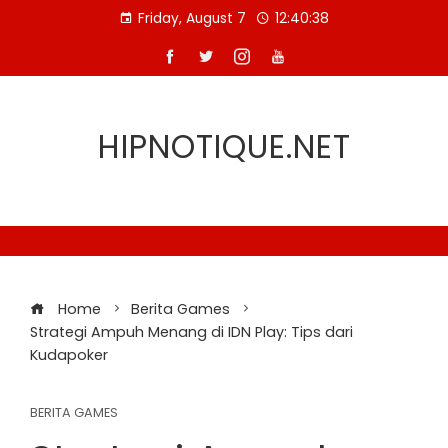
Skip
Friday, August 7
12:40:38
to
content
HIPNOTIQUE.NET
Home
Berita Games
Strategi Ampuh Menang di IDN Play: Tips dari
Kudapoker
BERITA GAMES