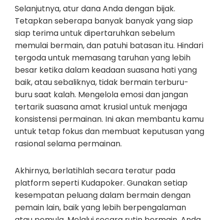
Selanjutnya, atur dana Anda dengan bijak.
Tetapkan seberapa banyak banyak yang siap
siap terima untuk dipertaruhkan sebelum
memulai bermain, dan patuhi batasan itu. Hindari
tergoda untuk memasang taruhan yang lebih
besar ketika dalam keadaan suasana hati yang
baik, atau sebaliknya, tidak bermain terburu-
buru saat kalah. Mengelola emosi dan jangan
tertarik suasana amat krusial untuk menjaga
konsistensi permainan. Ini akan membantu kamu
untuk tetap fokus dan membuat keputusan yang
rasional selama permainan.
Akhirnya, berlatihlah secara teratur pada
platform seperti Kudapoker. Gunakan setiap
kesempatan peluang dalam bermain dengan
pemain lain, baik yang lebih berpengalaman
atau pemula. Melalui secara rutin bermain, Anda