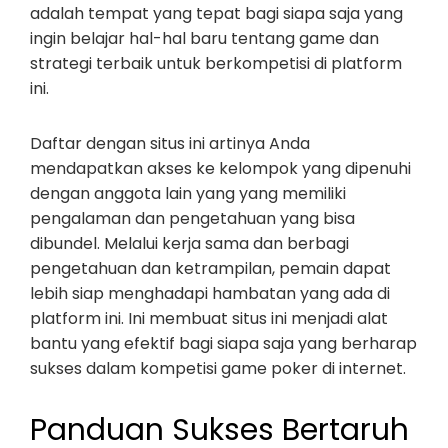
adalah tempat yang tepat bagi siapa saja yang
ingin belajar hal-hal baru tentang game dan
strategi terbaik untuk berkompetisi di platform
ini.
Daftar dengan situs ini artinya Anda
mendapatkan akses ke kelompok yang dipenuhi
dengan anggota lain yang yang memiliki
pengalaman dan pengetahuan yang bisa
dibundel. Melalui kerja sama dan berbagi
pengetahuan dan ketrampilan, pemain dapat
lebih siap menghadapi hambatan yang ada di
platform ini. Ini membuat situs ini menjadi alat
bantu yang efektif bagi siapa saja yang berharap
sukses dalam kompetisi game poker di internet.
Panduan Sukses Bertaruh