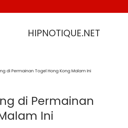
HIPNOTIQUE.NET
ang di Permainan Togel Hong Kong Malam Ini
ang di Permainan
Malam Ini