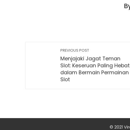
B
PREVIOUS POST
Menjajaki Jagat Teman
Slot: Keseruan Paling Hebat
dalam Bermain Permainan
Slot
© 2021 Vir