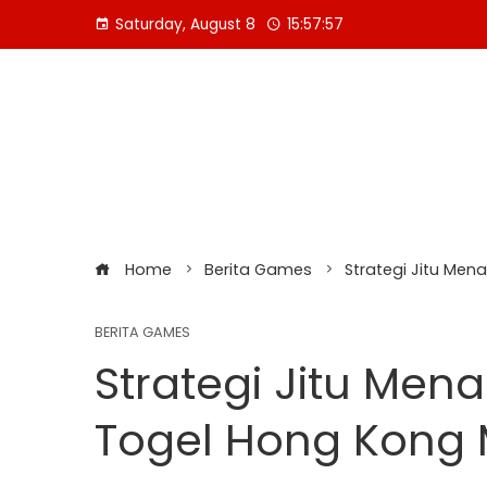
Skip
Saturday, August 8
15:57:58
to
content
Home
Berita Games
Strategi Jitu Men
BERITA GAMES
Strategi Jitu Men
Togel Hong Kong 