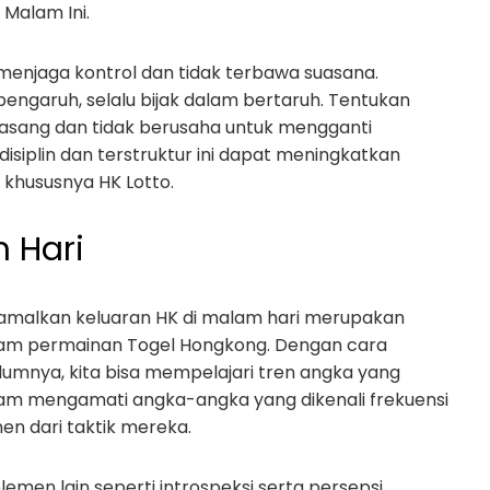
Malam Ini.
menjaga kontrol dan tidak terbawa suasana.
ngaruh, selalu bijak dalam bertaruh. Tentukan
pasang dan tidak berusaha untuk mengganti
isiplin dan terstruktur ini dapat meningkatkan
khususnya HK Lotto.
 Hari
alkan keluaran HK di malam hari merupakan
alam permainan Togel Hongkong. Dengan cara
elumnya, kita bisa mempelajari tren angka yang
lam mengamati angka-angka yang dikenali frekuensi
n dari taktik mereka.
lemen lain seperti introspeksi serta persepsi