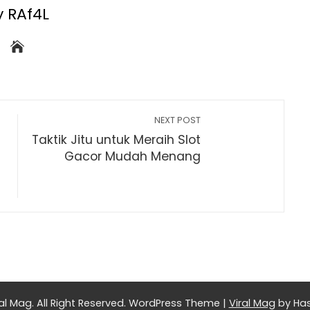
y RAf4L
NEXT POST
Taktik Jitu untuk Meraih Slot
Gacor Mudah Menang
al Mag. All Right Reserved.
WordPress Theme
|
Viral Mag
by Ha