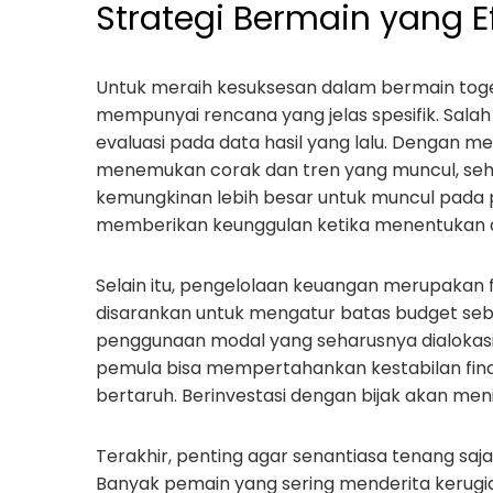
Strategi Bermain yang Ef
Untuk meraih kesuksesan dalam bermain togel
mempunyai rencana yang jelas spesifik. Sal
evaluasi pada data hasil yang lalu. Dengan m
menemukan corak dan tren yang muncul, seh
kemungkinan lebih besar untuk muncul pada pe
memberikan keunggulan ketika menentukan 
Selain itu, pengelolaan keuangan merupakan f
disarankan untuk mengatur batas budget s
penggunaan modal yang seharusnya dialokasik
pemula bisa mempertahankan kestabilan finans
bertaruh. Berinvestasi dengan bijak akan m
Terakhir, penting agar senantiasa tenang saj
Banyak pemain yang sering menderita kerugian