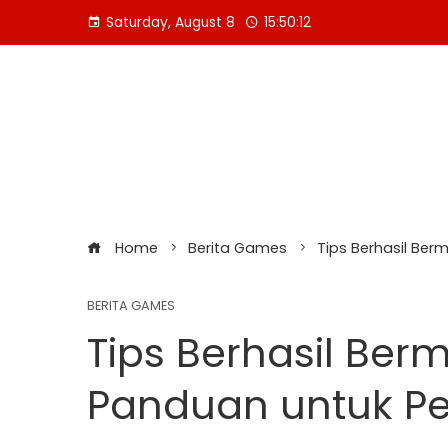
Skip
Saturday, August 8
15:50:13
to
content
Home
Berita Games
Tips Berhasil Ber
BERITA GAMES
Tips Berhasil Berm
Panduan untuk P