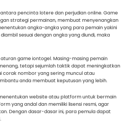
antara pencinta lotere dan perjudian online. Game
ngan strategi permainan, membuat menyenangkan
 menentukan angka-angka yang para pemain yakini
g diambil sesuai dengan angka yang diundi, maka
 aturan game iontogel. Masing-masing pemain
menang, tetapi sejumlah taktik dapat meningkatkan
i corak nombor yang sering muncul atau
embantu anda membuat keputusan yang lebih.
am menentukan website atau platform untuk bermain
orm yang andal dan memiliki lisensi resmi, agar
. Dengan dasar-dasar ini, para pemula dapat
.