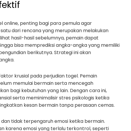
ektif
 online, penting bagi para pemula agar
ah satu dari rencana yang merupakan melakukan
elihat hasil-hasil sebelumnya, pemain dapat
ingga bisa memprediksi angka-angka yang memiliki
ngundian berikutnya. Strategi ini akan
angka.
aktor krusial pada perjudian togel. Pemain
ebelum memulai bermain serta mencegah
an bagi kebutuhan yang lain. Dengan cara ini,
ial serta meminimalisir stres psikologis ketika
eningkatkan kesan bermain tanpa perasaan cemas.
a dan tidak terpengaruh emosi ketika bermain.
 karena emosi yang terlalu terkontrol, seperti