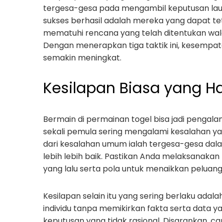
tergesa-gesa pada mengambil keputusan lau
sukses berhasil adalah mereka yang dapat tet
mematuhi rencana yang telah ditentukan wal
Dengan menerapkan tiga taktik ini, kesempat
semakin meningkat.
Kesilapan Biasa yang Ha
Bermain di permainan togel bisa jadi pengal
sekali pemula sering mengalami kesalahan y
dari kesalahan umum ialah tergesa-gesa dal
lebih lebih baik. Pastikan Anda melaksanakan
yang lalu serta pola untuk menaikkan peluang
Kesilapan selain itu yang sering berlaku ada
individu tanpa memikirkan fakta serta data 
keputusan yang tidak rasional. Disarankan,