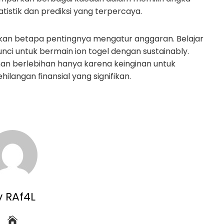
tistik dan prediksi yang terpercaya.
kan betapa pentingnya mengatur anggaran. Belajar
nci untuk bermain ion togel dengan sustainably.
n berlebihan hanya karena keinginan untuk
angan finansial yang signifikan.
y RAf4L