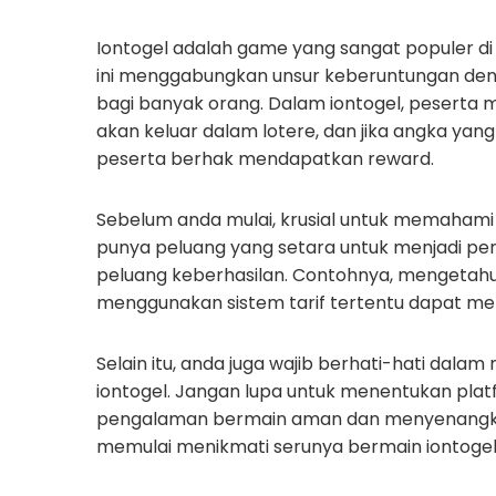
Iontogel adalah game yang sangat populer di 
ini menggabungkan unsur keberuntungan de
bagi banyak orang. Dalam iontogel, peserta
akan keluar dalam lotere, dan jika angka yan
peserta berhak mendapatkan reward.
Sebelum anda mulai, krusial untuk memahami
punya peluang yang setara untuk menjadi pe
peluang keberhasilan. Contohnya, mengetahu
menggunakan sistem tarif tertentu dapat m
Selain itu, anda juga wajib berhati-hati dal
iontogel. Jangan lupa untuk menentukan platf
pengalaman bermain aman dan menyenangkan
memulai menikmati serunya bermain iontogel