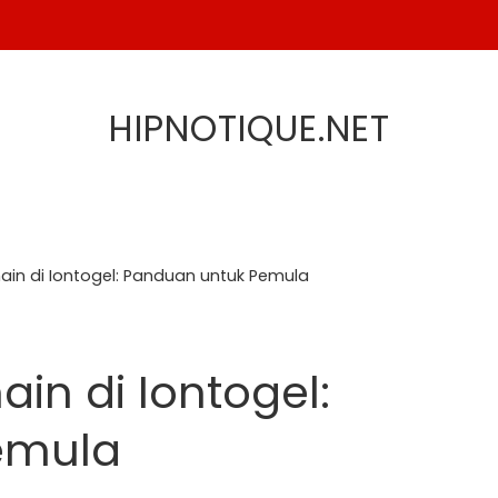
HIPNOTIQUE.NET
main di Iontogel: Panduan untuk Pemula
ain di Iontogel:
emula