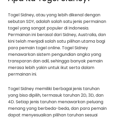
Togel Sidney, atau yang lebih dikenal dengan
sebutan SDY, adalah salah satu jenis permainan
togel yang sangat populer di Indonesia.
Permainan ini berasal dari Sidney, Australia, dan
kini telah menjadi salah satu pilihan utama bagi
para pemain togel online. Togel Sidney
menawarkan sistem pengundian angka yang
transparan dan adil, sehingga banyak pemain
merasa lebih yakin untuk ikut serta dalam
permainan ini.
Togel Sidney memiliki berbagai jenis taruhan
yang bisa dipilih, termasuk taruhan 2D, 3D, dan
4D. Setiap jenis taruhan menawarkan peluang
menang yang berbeda-beda, dan para pemain
dapat menyesuaikan pilihan taruhan sesuai