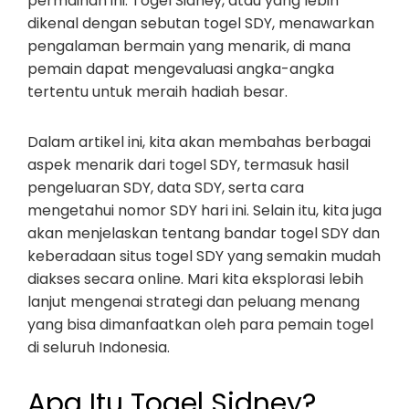
permainan ini. Togel Sidney, atau yang lebih
dikenal dengan sebutan togel SDY, menawarkan
pengalaman bermain yang menarik, di mana
pemain dapat mengevaluasi angka-angka
tertentu untuk meraih hadiah besar.
Dalam artikel ini, kita akan membahas berbagai
aspek menarik dari togel SDY, termasuk hasil
pengeluaran SDY, data SDY, serta cara
mengetahui nomor SDY hari ini. Selain itu, kita juga
akan menjelaskan tentang bandar togel SDY dan
keberadaan situs togel SDY yang semakin mudah
diakses secara online. Mari kita eksplorasi lebih
lanjut mengenai strategi dan peluang menang
yang bisa dimanfaatkan oleh para pemain togel
di seluruh Indonesia.
Apa Itu Togel Sidney?