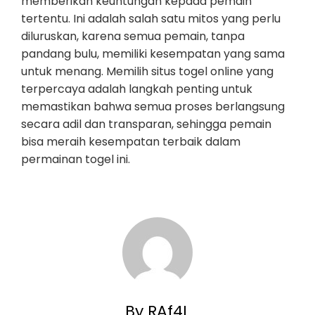
memberikan keuntungan kepada pemain
tertentu. Ini adalah salah satu mitos yang perlu
diluruskan, karena semua pemain, tanpa
pandang bulu, memiliki kesempatan yang sama
untuk menang. Memilih situs togel online yang
terpercaya adalah langkah penting untuk
memastikan bahwa semua proses berlangsung
secara adil dan transparan, sehingga pemain
bisa meraih kesempatan terbaik dalam
permainan togel ini.
By RAf4L