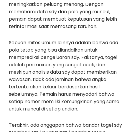
meningkatkan peluang menang. Dengan
memahami data sdy dan pola yang muncul,
pemain dapat membuat keputusan yang lebih
terinformasi saat memasang taruhan.
Sebuah mitos umum lainnya adalah bahwa ada
pola tetap yang bisa diandalkan untuk
memprediksi pengeluaran sdy. Faktanya, togel
adalah permainan yang sangat acak, dan
meskipun analisis data sdy dapat memberikan
wawasan, tidak ada jaminan bahwa angka
tertentu akan keluar berdasarkan hasil
sebelumnya. Pemain harus menyadari bahwa
setiap nomor memiliki kemungkinan yang sama
untuk muncul di setiap undian.
Terakhir, ada anggapan bahwa bandar togel sdy